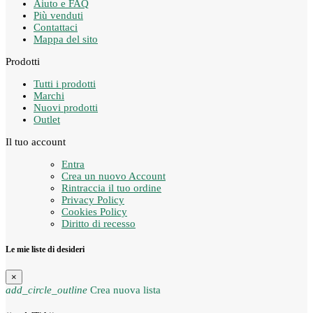
Aiuto e FAQ
Più venduti
Contattaci
Mappa del sito
Prodotti
Tutti i prodotti
Marchi
Nuovi prodotti
Outlet
Il tuo account
Entra
Crea un nuovo Account
Rintraccia il tuo ordine
Privacy Policy
Cookies Policy
Diritto di recesso
Le mie liste di desideri
×
add_circle_outline
Crea nuova lista