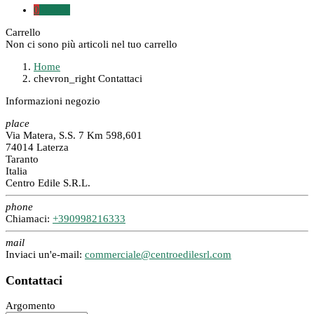
0
0,00 €
Carrello
Non ci sono più articoli nel tuo carrello
Home
chevron_right
Contattaci
Informazioni negozio
place
Via Matera, S.S. 7 Km 598,601
74014 Laterza
Taranto
Italia
Centro Edile S.R.L.
phone
Chiamaci:
+390998216333
mail
Inviaci un'e-mail:
commerciale@centroedilesrl.com
Contattaci
Argomento