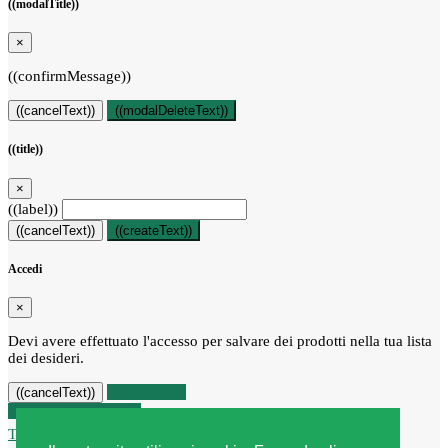
((modalTitle))
×
((confirmMessage))
((cancelText))
((modalDeleteText))
((title))
×
((label))
((cancelText))
((createText))
Accedi
×
Devi avere effettuato l'accesso per salvare dei prodotti nella tua lista
dei desideri.
((loginText))
((cancelText))
Recesso dal contratto
Traccia stato del recesso