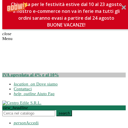
Chiusura per le festività estive dal 10 al 23 agosto
Il nostro e-commerce non va in ferie ma tutti gli
ordini saranno evasi a partire dal 24 agosto
BUONE VACANZE!
close
Menu
IVA agevolata al 4% e al 10%
location_on
Dove siamo
Contattaci
help_outline
Aiuto Faq
view_headline
search
person
Accedi