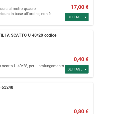
17,00 €
isura al metro quadro
isura in base all'ordine, non è
DETTAGLI
LI A SCATTO U 40/28 codice
0,40 €
 a scatto U 40/28, per il prolungamento
DETTAGLI
 63248
0,80 €