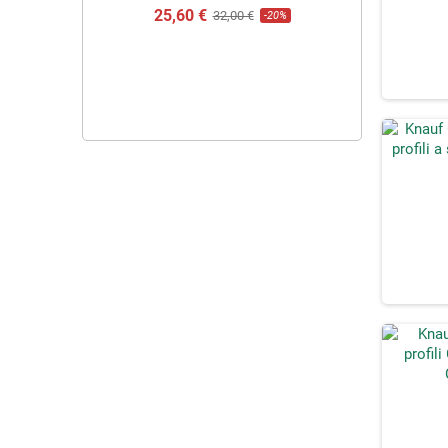
25,60 €
32,00 €
-20%
ARMON
RIVESTI
PORCELLANAT
CALACAT
25,60 