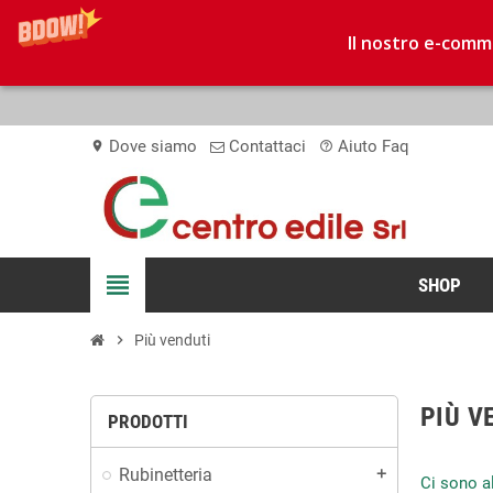
Il nostro e-comme
Dove siamo
Contattaci
Aiuto Faq
location_on
help_outline
view_headline
SHOP
chevron_right
Più venduti
PIÙ V
PRODOTTI
Rubinetteria
add
Ci sono al