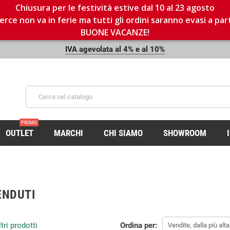
Chiusura per le festività estive dal 10 al 23 agosto
rce non va in ferie ma tutti gli ordini saranno evasi a par
BUONE VACANZE!
IVA agevolata al 4% e al 10%
PROMO
OUTLET
MARCHI
CHI SIAMO
SHOWROOM
ENDUTI
tri prodotti
Ordina per:
Vendite, dalla più alt