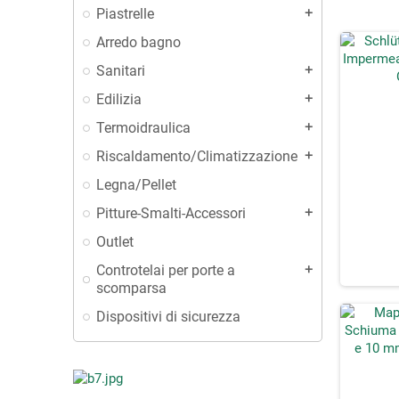
Piastrelle
add
Arredo bagno
Sanitari
add
Edilizia
add
Termoidraulica
add
Riscaldamento/Climatizzazione
add
Legna/Pellet
Pitture-Smalti-Accessori
add
Outlet
Controtelai per porte a
add
scomparsa
Dispositivi di sicurezza