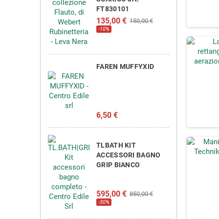
FT830101
135,00 €
150,00 €
-10%
FAREN MUFFYXID
6,50 €
TLBATH KIT
ACCESSORI BAGNO
GRIP BIANCO
595,00 €
850,00 €
-30%