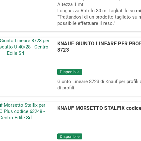
Altezza 1 mt
IE CERAMICHE
ARMONIE CERAMICHE
Lunghezza Rotolo 30 mt tagliabile su m
MENTO IN GRES
RIVESTIMENTO IN GRES
"Trattandosi di un prodotto tagliato su m
O serie MARMO LAB
PORCELLANATO serie SELECTION
possibile effettuare il reso."
TA rettificato
CREMO DELICATO rettificato
€
27,90 €
32,00 €
31,00 €
-20%
-10%
KNAUF GIUNTO LINEARE PER PROFI
8723
Disponibile
Giunto Lineare 8723 di Knauf per profili
di profili.
KNAUF MORSETTO STALFIX codice
Disponibile