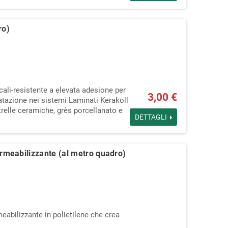
ro)
ali‑resistente a elevata adesione per
3,00 €
latazione nei sistemi Laminati Kerakoll
trelle ceramiche, grès porcellanato e
DETTAGLI
eabilizzante (al metro quadro)
abilizzante in polietilene che crea