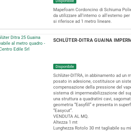
Disponibile
Mapefoam Cordoncino di Schiuma Poliet
da utilizzare all'interno o all'esterno per 
si riferisce ad 1 metro lineare.
SCHLÜTER-DITRA GUAINA IMPERME
Disponibile
Schlüter-DITRA, in abbinamento ad un m
posato in adesione, costituisce un sist
compensazione della pressione del vapor
sistema di impermeabilizzazione del sup
una struttura a quadratini cavi, sagomat
geometria “Easyfill” e presenta in superfi
“Easycut”.
VENDUTA AL MQ.
Altezza 1 mt
Lunghezza Rotolo 30 mt tagliabile su m