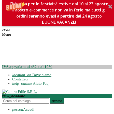
Chiusura per le festività estive dal 10 al 23 agosto
Il nostro e-commerce non va in ferie ma tutti gli
ordini saranno evasi a partire dal 24 agosto
BUONE VACANZE!
close
Menu
IVA agevolata al 4% e al 10%
location_on
Dove siamo
Contattaci
help_outline
Aiuto Faq
view_headline
search
person
Accedi