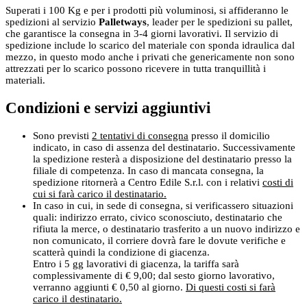
Superati i 100 Kg e per i prodotti più voluminosi, si affideranno le
spedizioni al servizio
Palletways
, leader per le spedizioni su pallet,
che garantisce la consegna in 3-4 giorni lavorativi. Il servizio di
spedizione include lo scarico del materiale con sponda idraulica dal
mezzo, in questo modo anche i privati che genericamente non sono
attrezzati per lo scarico possono ricevere in tutta tranquillità i
materiali.
Condizioni e servizi aggiuntivi
Sono previsti
2 tentativi di consegna
presso il domicilio
indicato, in caso di assenza del destinatario. Successivamente
la spedizione resterà a disposizione del destinatario presso la
filiale di competenza. In caso di mancata consegna, la
spedizione ritornerà a Centro Edile S.r.l. con i relativi
costi di
cui si farà carico il destinatario.
In caso in cui, in sede di consegna, si verificassero situazioni
quali: indirizzo errato, civico sconosciuto, destinatario che
rifiuta la merce, o destinatario trasferito a un nuovo indirizzo e
non comunicato, il corriere dovrà fare le dovute verifiche e
scatterà quindi la condizione di giacenza.
Entro i 5 gg lavorativi di giacenza, la tariffa sarà
complessivamente di € 9,00; dal sesto giorno lavorativo,
verranno aggiunti € 0,50 al giorno.
Di questi costi si farà
carico il destinatario.