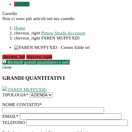
0
0,00 €
Carrello
Non ci sono più articoli nel tuo carrello
Home
chevron_right
Pitture-Smalti-Accessori
chevron_right
FAREN MUFFYXID
chevron_left
chevron_right
Richiedi grandi quantitativi o info
close
GRANDI QUANTITATIVI
FAREN MUFFYXID
TIPOLOGIA
*
NOME CONTATTO
*
EMAIL
*
TELEFONO