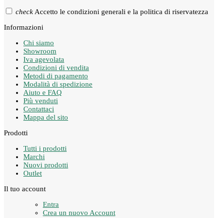
check
Accetto le condizioni generali e la politica di riservatezza
Informazioni
Chi siamo
Showroom
Iva agevolata
Condizioni di vendita
Metodi di pagamento
Modalità di spedizione
Aiuto e FAQ
Più venduti
Contattaci
Mappa del sito
Prodotti
Tutti i prodotti
Marchi
Nuovi prodotti
Outlet
Il tuo account
Entra
Crea un nuovo Account