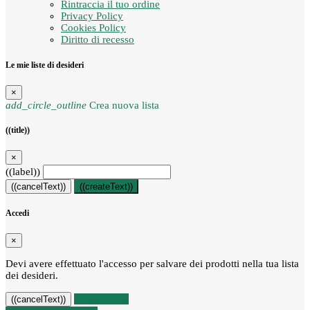
Rintraccia il tuo ordine
Privacy Policy
Cookies Policy
Diritto di recesso
Le mie liste di desideri
×
add_circle_outline
Crea nuova lista
((title))
×
((label))
((cancelText))
((createText))
Accedi
×
Devi avere effettuato l'accesso per salvare dei prodotti nella tua lista
dei desideri.
((loginText))
((cancelText))