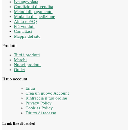
Iva agevolata
Condizioni di vendita
Metodi di pagamento
Modalità di spedizione
Aiuto e FAQ
Più venduti
Contattaci
Mappa del sito
Prodotti
Tutti i prodotti
Marchi
Nuovi prodotti
Outlet
Il tuo account
Entra
Crea un nuovo Account
Rintraccia il tuo ordine
Privacy Policy
Cookies Policy
Diritto di recesso
Le mie liste di desideri