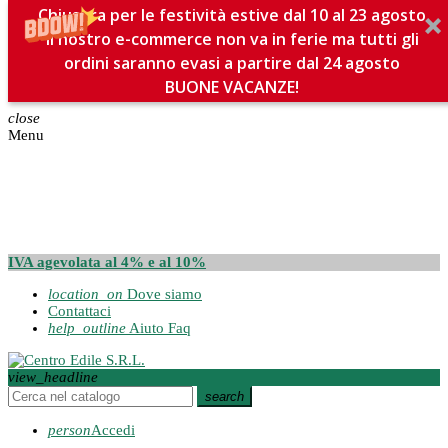
Chiusura per le festività estive dal 10 al 23 agosto
Il nostro e-commerce non va in ferie ma tutti gli
ordini saranno evasi a partire dal 24 agosto
BUONE VACANZE!
close
Menu
IVA agevolata al 4% e al 10%
location_on
Dove siamo
Contattaci
help_outline
Aiuto Faq
view_headline
search
person
Accedi