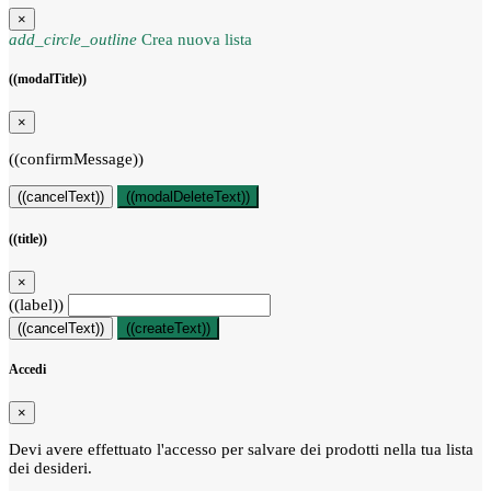
×
add_circle_outline
Crea nuova lista
((modalTitle))
×
((confirmMessage))
((cancelText))
((modalDeleteText))
((title))
×
((label))
((cancelText))
((createText))
Accedi
×
Devi avere effettuato l'accesso per salvare dei prodotti nella tua lista
dei desideri.