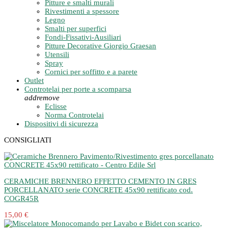
Pitture e smalti murali
Rivestimenti a spessore
Legno
Smalti per superfici
Fondi-Fissativi-Ausiliari
Pitture Decorative Giorgio Graesan
Utensili
Spray
Cornici per soffitto e a parete
Outlet
Controtelai per porte a scomparsa
add
remove
Eclisse
Norma Controtelai
Dispositivi di sicurezza
CONSIGLIATI
CERAMICHE BRENNERO EFFETTO CEMENTO IN GRES
PORCELLANATO serie CONCRETE 45x90 rettificato cod.
COGR45R
15,00 €