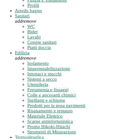
Pulizia e Trattamenti
Profili
Arredo bagno
Sanitari
add
remove
WC
Bidet
Lavabi
Coppie sanitari
Piatti doccia
Edilizia
add
remove
Isolamento
Impermeabilizzazione
Intonaci e stucchi
Sistemi a secco
Utensileria
Ferramenta e fissaggi
Colle e ancoranti chimici
Sigillanti e schiume
Prodotti per la posa pavimenti
Risanamento e restauro
Materiale Elettrico
Scarpe antinfortunistica
Promo Hikoki-Hitachi
Strumenti di Misurazione
Termoidraulica