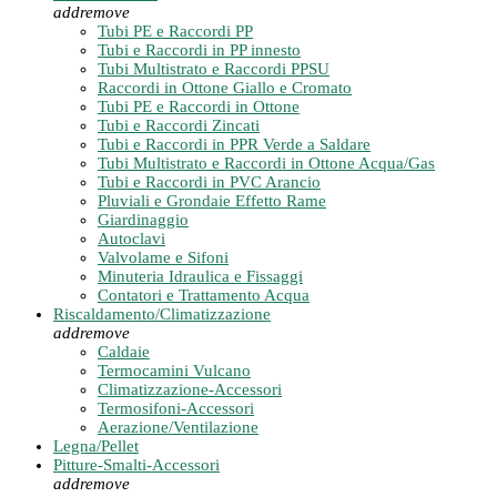
add
remove
Tubi PE e Raccordi PP
Tubi e Raccordi in PP innesto
Tubi Multistrato e Raccordi PPSU
Raccordi in Ottone Giallo e Cromato
Tubi PE e Raccordi in Ottone
Tubi e Raccordi Zincati
Tubi e Raccordi in PPR Verde a Saldare
Tubi Multistrato e Raccordi in Ottone Acqua/Gas
Tubi e Raccordi in PVC Arancio
Pluviali e Grondaie Effetto Rame
Giardinaggio
Autoclavi
Valvolame e Sifoni
Minuteria Idraulica e Fissaggi
Contatori e Trattamento Acqua
Riscaldamento/Climatizzazione
add
remove
Caldaie
Termocamini Vulcano
Climatizzazione-Accessori
Termosifoni-Accessori
Aerazione/Ventilazione
Legna/Pellet
Pitture-Smalti-Accessori
add
remove