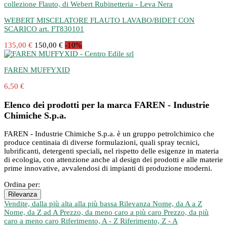
WEBERT MISCELATORE FLAUTO LAVABO/BIDET CON
SCARICO art. FT830101
135,00 €
150,00 €
-10%
FAREN MUFFYXID
6,50 €
Elenco dei prodotti per la marca FAREN - Industrie
Chimiche S.p.a.
FAREN - Industrie Chimiche S.p.a. è un gruppo petrolchimico che
produce centinaia di diverse formulazioni, quali spray tecnici,
lubrificanti, detergenti speciali
,
nel rispetto delle esigenze in materia
di ecologia, con attenzione anche al design dei prodotti e alle materie
prime innovative, avvalendosi di impianti di produzione moderni.
Ordina per:
Rilevanza
Vendite, dalla più alta alla più bassa
Rilevanza
Nome, da A a Z
Nome, da Z ad A
Prezzo, da meno caro a più caro
Prezzo, da più
caro a meno caro
Riferimento, A - Z
Riferimento, Z - A