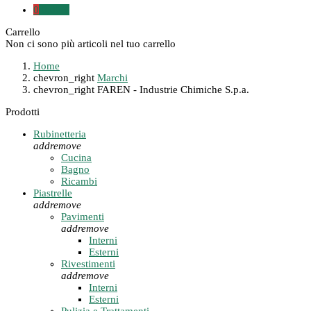
0
0,00 €
Carrello
Non ci sono più articoli nel tuo carrello
Home
chevron_right
Marchi
chevron_right
FAREN - Industrie Chimiche S.p.a.
Prodotti
Rubinetteria
add
remove
Cucina
Bagno
Ricambi
Piastrelle
add
remove
Pavimenti
add
remove
Interni
Esterni
Rivestimenti
add
remove
Interni
Esterni