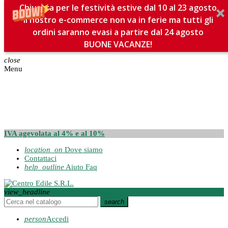
Chiusura per le festività estive dal 10 al 23 agosto
Il nostro e-commerce non va in ferie ma tutti gli
ordini saranno evasi a partire dal 24 agosto
BUONE VACANZE!
close
Menu
IVA agevolata al 4% e al 10%
location_on
Dove siamo
Contattaci
help_outline
Aiuto Faq
view_headline
search
person
Accedi