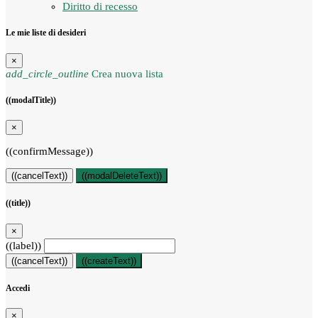
Diritto di recesso
Le mie liste di desideri
×
add_circle_outline
Crea nuova lista
((modalTitle))
×
((confirmMessage))
((cancelText))
((modalDeleteText))
((title))
×
((label))
((cancelText))
((createText))
Accedi
×