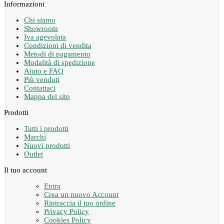
Informazioni
Chi siamo
Showroom
Iva agevolata
Condizioni di vendita
Metodi di pagamento
Modalità di spedizione
Aiuto e FAQ
Più venduti
Contattaci
Mappa del sito
Prodotti
Tutti i prodotti
Marchi
Nuovi prodotti
Outlet
Il tuo account
Entra
Crea un nuovo Account
Rintraccia il tuo ordine
Privacy Policy
Cookies Policy