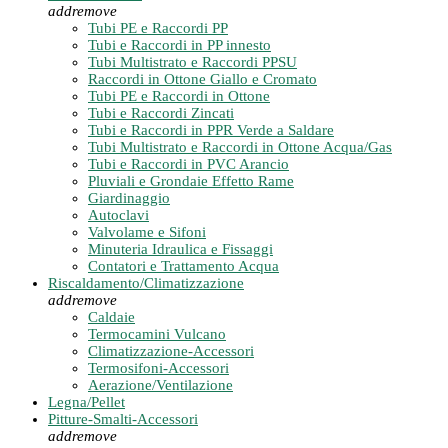
add
remove
Tubi PE e Raccordi PP
Tubi e Raccordi in PP innesto
Tubi Multistrato e Raccordi PPSU
Raccordi in Ottone Giallo e Cromato
Tubi PE e Raccordi in Ottone
Tubi e Raccordi Zincati
Tubi e Raccordi in PPR Verde a Saldare
Tubi Multistrato e Raccordi in Ottone Acqua/Gas
Tubi e Raccordi in PVC Arancio
Pluviali e Grondaie Effetto Rame
Giardinaggio
Autoclavi
Valvolame e Sifoni
Minuteria Idraulica e Fissaggi
Contatori e Trattamento Acqua
Riscaldamento/Climatizzazione
add
remove
Caldaie
Termocamini Vulcano
Climatizzazione-Accessori
Termosifoni-Accessori
Aerazione/Ventilazione
Legna/Pellet
Pitture-Smalti-Accessori
add
remove