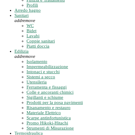
Pulizia e Trattamenti
Profili
Arredo bagno
Sanitari
add
remove
WC
Bidet
Lavabi
Coppie sanitari
Piatti doccia
Edilizia
add
remove
Isolamento
Impermeabilizzazione
Intonaci e stucchi
Sistemi a secco
Utensileria
Ferramenta e fissaggi
Colle e ancoranti chimici
Sigillanti e schiume
Prodotti per la posa pavimenti
Risanamento e restauro
Materiale Elettrico
Scarpe antinfortunistica
Promo Hikoki-Hitachi
Strumenti di Misurazione
Termoidraulica