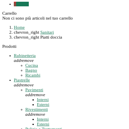
0
0,00 €
Carrello
Non ci sono più articoli nel tuo carrello
Home
chevron_right
Sanitari
chevron_right
Piatti doccia
Prodotti
Rubinetteria
add
remove
Cucina
Bagno
Ricambi
Piastrelle
add
remove
Pavimenti
add
remove
Interni
Esterni
Rivestimenti
add
remove
Interni
Esterni