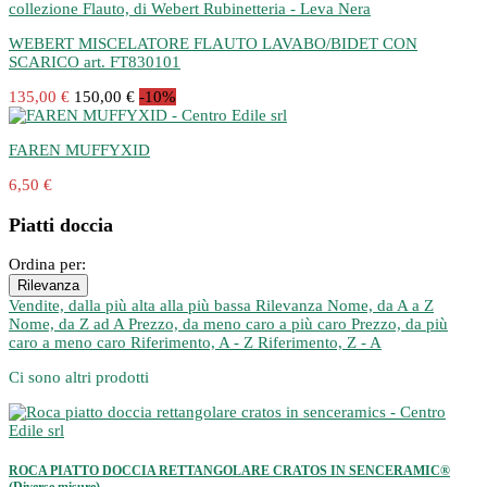
WEBERT MISCELATORE FLAUTO LAVABO/BIDET CON
SCARICO art. FT830101
135,00 €
150,00 €
-10%
FAREN MUFFYXID
6,50 €
Piatti doccia
Ordina per:
Rilevanza
Vendite, dalla più alta alla più bassa
Rilevanza
Nome, da A a Z
Nome, da Z ad A
Prezzo, da meno caro a più caro
Prezzo, da più
caro a meno caro
Riferimento, A - Z
Riferimento, Z - A
Ci sono altri prodotti
ROCA PIATTO DOCCIA RETTANGOLARE CRATOS IN SENCERAMIC®
(Diverse misure)