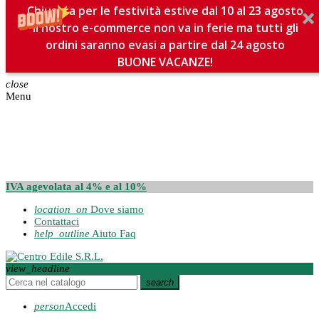
Chiusura per le festività estive dal 10 al 23 agosto
Il nostro e-commerce non va in ferie ma tutti gli
ordini saranno evasi a partire dal 24 agosto
BUONE VACANZE!
close
Menu
IVA agevolata al 4% e al 10%
location_on
Dove siamo
Contattaci
help_outline
Aiuto Faq
view_headline
search
person
Accedi