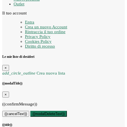
Outlet
Il tuo account
Entra
Crea un nuovo Account
Rintraccia il tuo ordine
Privacy Policy
Cookies Policy
Diritto di recesso
Le mie liste di desideri
×
add_circle_outline
Crea nuova lista
((modalTitle))
×
((confirmMessage))
((cancelText))
((modalDeleteText))
((title))