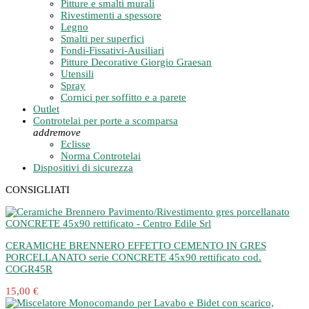
Pitture e smalti murali
Rivestimenti a spessore
Legno
Smalti per superfici
Fondi-Fissativi-Ausiliari
Pitture Decorative Giorgio Graesan
Utensili
Spray
Cornici per soffitto e a parete
Outlet
Controtelai per porte a scomparsa
add
remove
Eclisse
Norma Controtelai
Dispositivi di sicurezza
CONSIGLIATI
CERAMICHE BRENNERO EFFETTO CEMENTO IN GRES
PORCELLANATO serie CONCRETE 45x90 rettificato cod.
COGR45R
15,00 €