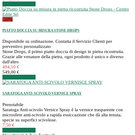
Dettagli
Dettagli
-10%
PIATTO DOCCIA SU MISURA STONE DROPS
Disponibile su ordinazione. Contatta il Servizio Clienti per
preventivo personalizzato
Stone Drops, il primo piatto doccia di design in pietra ricostruita.
Grazie alle venature della pietra, ogni prodotto è unico e diverso
dall'altro
494,10 €
549,00 €
Dettagli
Dettagli
SARATOGA ANTI-SCIVOLO VERNICE SPRAY
Prenotabile
Saratoga Anti-scivolo Vernice Spray è la vernice trasparente con
microsfere anti-scivolo a rapida essiccazione che dà alta tenuta,
specie su superfici scivolose.
7,50 €
Dettagli
Dettagli