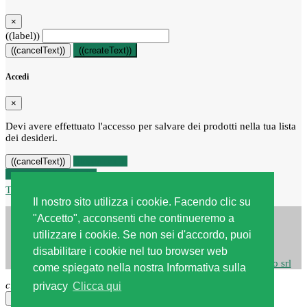
×
((label))
((cancelText))
((createText))
Accedi
×
Devi avere effettuato l'accesso per salvare dei prodotti nella tua lista
dei desideri.
((loginText))
((cancelText))
Recesso dal contratto
Traccia stato del recesso
Il nostro sito utilizza i cookie. Facendo clic su
"Accetto", acconsenti che continueremo a
utilizzare i cookie. Se non sei d'accordo, puoi
disabilitare i cookie nel tuo browser web
Copyright © 2026
Centro edile srl
| Powered by
Webstudio srl
come spiegato nella nostra Informativa sulla
close
privacy
Clicca qui
×