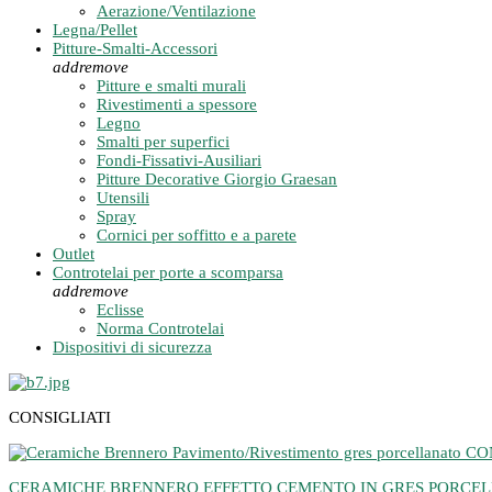
Aerazione/Ventilazione
Legna/Pellet
Pitture-Smalti-Accessori
add
remove
Pitture e smalti murali
Rivestimenti a spessore
Legno
Smalti per superfici
Fondi-Fissativi-Ausiliari
Pitture Decorative Giorgio Graesan
Utensili
Spray
Cornici per soffitto e a parete
Outlet
Controtelai per porte a scomparsa
add
remove
Eclisse
Norma Controtelai
Dispositivi di sicurezza
CONSIGLIATI
CERAMICHE BRENNERO EFFETTO CEMENTO IN GRES PORCELLANA