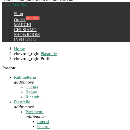
view_headline
Shop
PROMO
Outlet
MARCHI
CHI SIAMO
SHOWROOM
INFO UTILI
Home
chevron_right
Piastrelle
chevron_right
Profili
Prodotti
Rubinetteria
add
remove
Cucina
Bagno
Ricambi
Piastrelle
add
remove
Pavimenti
add
remove
Interni
Esterni