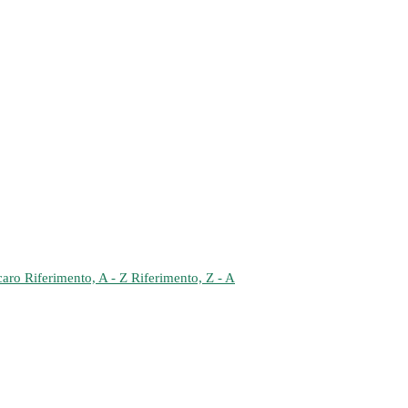
 caro
Riferimento, A - Z
Riferimento, Z - A