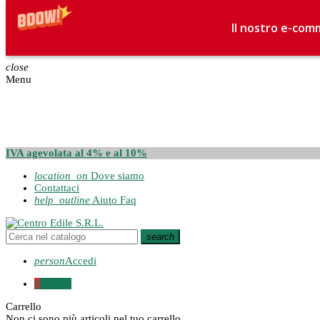
Il nostro e-comm
close
Menu
IVA agevolata al 4% e al 10%
location_on
Dove siamo
Contattaci
help_outline
Aiuto Faq
search
person
Accedi
0
0,00 €
Carrello
Non ci sono più articoli nel tuo carrello