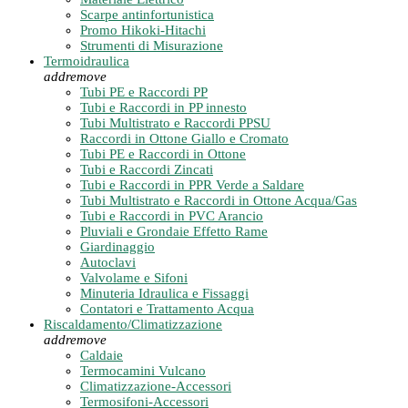
Scarpe antinfortunistica
Promo Hikoki-Hitachi
Strumenti di Misurazione
Termoidraulica
add
remove
Tubi PE e Raccordi PP
Tubi e Raccordi in PP innesto
Tubi Multistrato e Raccordi PPSU
Raccordi in Ottone Giallo e Cromato
Tubi PE e Raccordi in Ottone
Tubi e Raccordi Zincati
Tubi e Raccordi in PPR Verde a Saldare
Tubi Multistrato e Raccordi in Ottone Acqua/Gas
Tubi e Raccordi in PVC Arancio
Pluviali e Grondaie Effetto Rame
Giardinaggio
Autoclavi
Valvolame e Sifoni
Minuteria Idraulica e Fissaggi
Contatori e Trattamento Acqua
Riscaldamento/Climatizzazione
add
remove
Caldaie
Termocamini Vulcano
Climatizzazione-Accessori
Termosifoni-Accessori