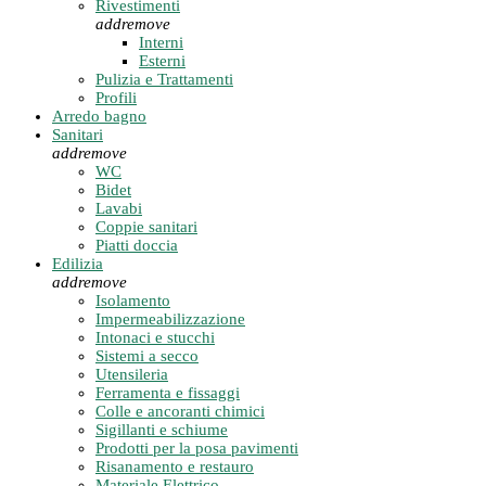
Rivestimenti
add
remove
Interni
Esterni
Pulizia e Trattamenti
Profili
Arredo bagno
Sanitari
add
remove
WC
Bidet
Lavabi
Coppie sanitari
Piatti doccia
Edilizia
add
remove
Isolamento
Impermeabilizzazione
Intonaci e stucchi
Sistemi a secco
Utensileria
Ferramenta e fissaggi
Colle e ancoranti chimici
Sigillanti e schiume
Prodotti per la posa pavimenti
Risanamento e restauro
Materiale Elettrico