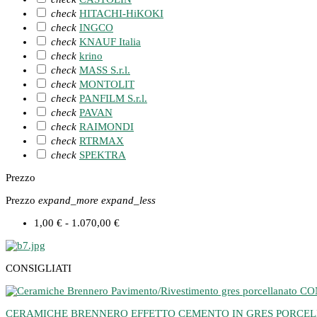
check
HITACHI-HiKOKI
check
INGCO
check
KNAUF Italia
check
krino
check
MASS S.r.l.
check
MONTOLIT
check
PANFILM S.r.l.
check
PAVAN
check
RAIMONDI
check
RTRMAX
check
SPEKTRA
Prezzo
Prezzo
expand_more
expand_less
1,00 € - 1.070,00 €
CONSIGLIATI
CERAMICHE BRENNERO EFFETTO CEMENTO IN GRES PORCELLANA