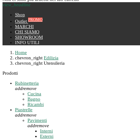
view_headline
Shop
PROMO
Outlet
MARCHI
CHI SIAMO
SHOWROOM
INFO UTILI
Home
chevron_right
Edilizia
chevron_right
Utensileria
Prodotti
Rubinetteria
add
remove
Cucina
Bagno
Ricambi
Piastrelle
add
remove
Pavimenti
add
remove
Interni
Esterni