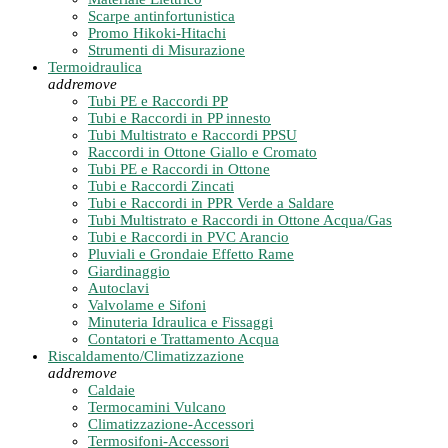
Scarpe antinfortunistica
Promo Hikoki-Hitachi
Strumenti di Misurazione
Termoidraulica
add
remove
Tubi PE e Raccordi PP
Tubi e Raccordi in PP innesto
Tubi Multistrato e Raccordi PPSU
Raccordi in Ottone Giallo e Cromato
Tubi PE e Raccordi in Ottone
Tubi e Raccordi Zincati
Tubi e Raccordi in PPR Verde a Saldare
Tubi Multistrato e Raccordi in Ottone Acqua/Gas
Tubi e Raccordi in PVC Arancio
Pluviali e Grondaie Effetto Rame
Giardinaggio
Autoclavi
Valvolame e Sifoni
Minuteria Idraulica e Fissaggi
Contatori e Trattamento Acqua
Riscaldamento/Climatizzazione
add
remove
Caldaie
Termocamini Vulcano
Climatizzazione-Accessori
Termosifoni-Accessori