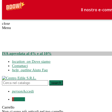
Il nostro e-comm
close
Menu
IVA agevolata al 4% e al 10%
location_on
Dove siamo
Contattaci
help_outline
Aiuto Faq
search
person
Accedi
0
0,00 €
Carrello
Non ci sono più articoli nel tuo carrello