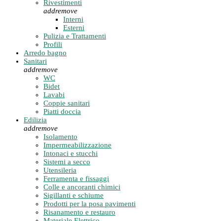
Rivestimenti
add
remove
Interni
Esterni
Pulizia e Trattamenti
Profili
Arredo bagno
Sanitari
add
remove
WC
Bidet
Lavabi
Coppie sanitari
Piatti doccia
Edilizia
add
remove
Isolamento
Impermeabilizzazione
Intonaci e stucchi
Sistemi a secco
Utensileria
Ferramenta e fissaggi
Colle e ancoranti chimici
Sigillanti e schiume
Prodotti per la posa pavimenti
Risanamento e restauro
Materiale Elettrico