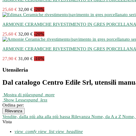
25,60 €
32,00 €
-20%
ARMONIE CERAMICHE RIVESTIMENTO IN GRES PORCELLANATO 
25,60 €
32,00 €
-20%
ARMONIE CERAMICHE RIVESTIMENTO IN GRES PORCELLANATO s
27,90 €
31,00 €
-10%
Utensileria
Dal catalogo Centro Edile Srl, utensili manuali
Mostra di più
expand_more
Show Less
expand_less
Ordina per:
Rilevanza
Vendite, dalla più alta alla più bassa
Rilevanza
Nome, da A a Z
Nome, 
Vista
view_comfy
view_list
view_headline