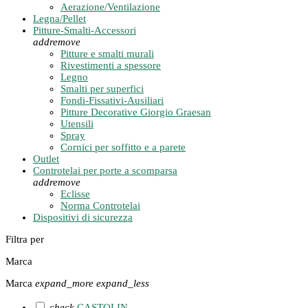
Aerazione/Ventilazione
Legna/Pellet
Pitture-Smalti-Accessori
add
remove
Pitture e smalti murali
Rivestimenti a spessore
Legno
Smalti per superfici
Fondi-Fissativi-Ausiliari
Pitture Decorative Giorgio Graesan
Utensili
Spray
Cornici per soffitto e a parete
Outlet
Controtelai per porte a scomparsa
add
remove
Eclisse
Norma Controtelai
Dispositivi di sicurezza
Filtra per
Marca
Marca
expand_more
expand_less
check
CASTOLIN