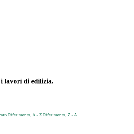
 lavori di edilizia.
 caro
Riferimento, A - Z
Riferimento, Z - A