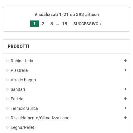
Visualizzati 1-21 su 393 articoli
…
1
2
3
19
SUCCESSIVO
navigate_next
PRODOTTI
Rubinetteria
add
Piastrelle
add
Arredo bagno
Sanitari
add
Edilizia
add
Termoidraulica
add
Riscaldamento/Climatizzazione
add
Legna/Pellet