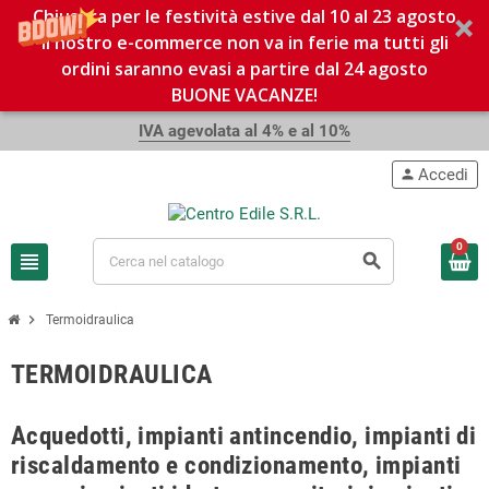
Chiusura per le festività estive dal 10 al 23 agosto
Il nostro e-commerce non va in ferie ma tutti gli
ordini saranno evasi a partire dal 24 agosto
BUONE VACANZE!
IVA agevolata al 4% e al 10%
Accedi
person
0
view_headline
search
chevron_right
Termoidraulica
TERMOIDRAULICA
Acquedotti, impianti antincendio, impianti di
riscaldamento e condizionamento, impianti