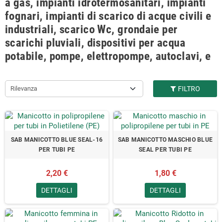
a gas, impianti idrotermosanitari, impianti
fognari, impianti di scarico di acque civili e
industriali, scarico Wc, grondaie per
scarichi pluviali, dispositivi per acqua
potabile, pompe, elettropompe, autoclavi, e
accessori, qualsiasi sia il tuo progetto
idraulico da realizzare e gli strumenti per
Rilevanza
FILTRO
farlo, nel catalogo Centro Edile Srl potrai
trovare qualità e professionalità per tutti i
prodotti disponibili delle migliori marche del
settore, tra cui:
Aquatechnik, Bonomini,
SAB MANICOTTO BLUE SEAL-16
SAB MANICOTTO MASCHIO BLUE
General Fittings, Georg Fischer, Global
PER TUBI PE
SEAL PER TUBI PE
Water Solutions, Gabbaplast, Fischer Italia,
2,20 €
1,80 €
Ebara, Castolin
, ecc.
DETTAGLI
DETTAGLI