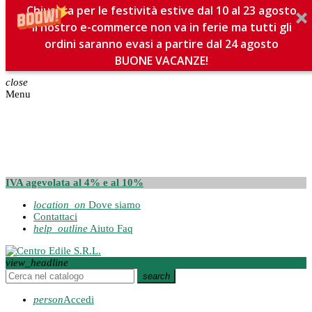
Chiusura per le festività estive dal 10 al 23 agosto
Il nostro e-commerce non va in ferie ma tutti gli
ordini saranno evasi a partire dal 24 agosto
BUONE VACANZE!
close
Menu
IVA agevolata al 4% e al 10%
location_on
Dove siamo
Contattaci
help_outline
Aiuto Faq
view_headline
search
person
Accedi