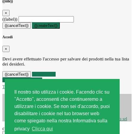
((title))
×
((label))
((cancelText))
((createText))
Accedi
×
Devi avere effettuato l'accesso per salvare dei prodotti nella tua lista
dei desideri.
((loginText))
((cancelText))
Recesso dal contratto
Traccia stato del recesso
Il nostro sito utilizza i cookie. Facendo clic su
"Accetto", acconsenti che continueremo a
utilizzare i cookie. Se non sei d'accordo, puoi
disabilitare i cookie nel tuo browser web
Copyright © 2026
Centro edile srl
| Powered by
Webstudio srl
come spiegato nella nostra Informativa sulla
close
privacy
Clicca qui