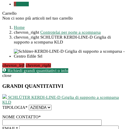
0
0,00 €
Carrello
Non ci sono più articoli nel tuo carrello
Home
chevron_right
Controtelai per porte a scomparsa
chevron_right
SCHLÜTER KERDI-LINE-D Griglia di
supporto a scomparsa KLD
chevron_left
chevron_right
Richiedi grandi quantitativi o info
close
GRANDI QUANTITATIVI
SCHLÜTER KERDI-LINE-D Griglia di supporto a scomparsa
KLD
TIPOLOGIA
*
NOME CONTATTO
*
EMAIL
*