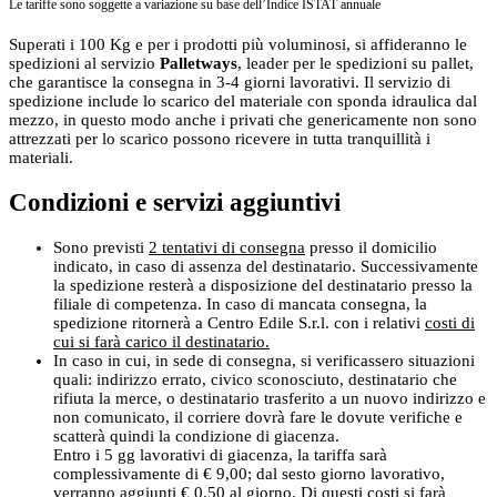
Le tariffe sono soggette a variazione su base dell’Indice ISTAT annuale
Superati i 100 Kg e per i prodotti più voluminosi, si affideranno le
spedizioni al servizio
Palletways
, leader per le spedizioni su pallet,
che garantisce la consegna in 3-4 giorni lavorativi. Il servizio di
spedizione include lo scarico del materiale con sponda idraulica dal
mezzo, in questo modo anche i privati che genericamente non sono
attrezzati per lo scarico possono ricevere in tutta tranquillità i
materiali.
Condizioni e servizi aggiuntivi
Sono previsti
2 tentativi di consegna
presso il domicilio
indicato, in caso di assenza del destinatario. Successivamente
la spedizione resterà a disposizione del destinatario presso la
filiale di competenza. In caso di mancata consegna, la
spedizione ritornerà a Centro Edile S.r.l. con i relativi
costi di
cui si farà carico il destinatario.
In caso in cui, in sede di consegna, si verificassero situazioni
quali: indirizzo errato, civico sconosciuto, destinatario che
rifiuta la merce, o destinatario trasferito a un nuovo indirizzo e
non comunicato, il corriere dovrà fare le dovute verifiche e
scatterà quindi la condizione di giacenza.
Entro i 5 gg lavorativi di giacenza, la tariffa sarà
complessivamente di € 9,00; dal sesto giorno lavorativo,
verranno aggiunti € 0,50 al giorno.
Di questi costi si farà