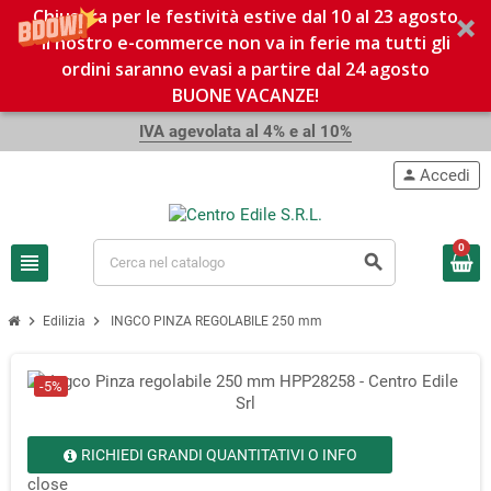
Chiusura per le festività estive dal 10 al 23 agosto
Il nostro e-commerce non va in ferie ma tutti gli
ordini saranno evasi a partire dal 24 agosto
BUONE VACANZE!
IVA agevolata al 4% e al 10%
Accedi
person
0
view_headline
search
chevron_right
chevron_right
Edilizia
INGCO PINZA REGOLABILE 250 mm
-5%
RICHIEDI GRANDI QUANTITATIVI O INFO
close