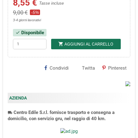
8,55 €
Tasse incluse
9,00 €
-5%
3-4 giorni lavorativi
Disponibile
check
shopping_cart
AGGIUNGI AL CARRELLO
Condividi
Twitta
Pinterest
AZIENDA
Centro Edile S.r.l. fornisce trasporto e consegna a
local_shipping
domicilio, con servizio gru, nel raggio di 40 km.