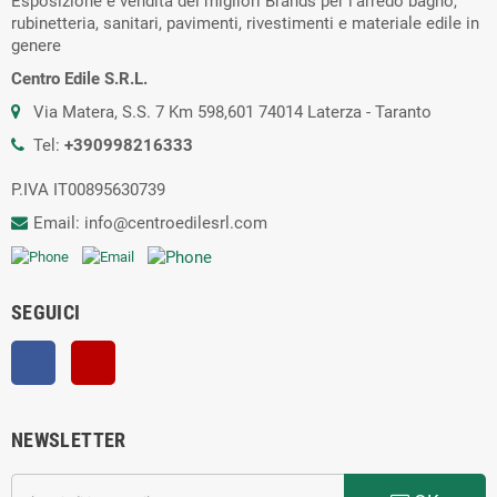
Esposizione e vendita dei migliori Brands per l’arredo bagno,
rubinetteria, sanitari, pavimenti, rivestimenti e materiale edile in
genere
Centro Edile S.R.L.
Via Matera, S.S. 7 Km 598,601 74014 Laterza - Taranto
Tel:
+390998216333
P.IVA IT00895630739
Email: info@centroedilesrl.com
SEGUICI
Facebook
YouTube
NEWSLETTER