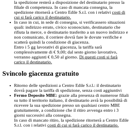
la spedizione resterà a disposizione del destinatario presso la
filiale di competenza. In caso di mancata consegna, la
spedizione ritornerà a Centro Edile S.r.l. con i relativi
costi di
cui si farà carico il destinatario.
In caso in cui, in sede di consegna, si verificassero situazioni
quali: indirizzo errato, civico sconosciuto, destinatario che
rifiuta la merce, o destinatario trasferito a un nuovo indirizzo e
non comunicato, il corriere dovrà fare le dovute verifiche e
scatterà quindi la condizione di giacenza.
Entro i 5 gg lavorativi di giacenza, la tariffa sarà
complessivamente di € 9,00; dal sesto giorno lavorativo,
verranno aggiunti € 0,50 al giorno.
Di questi costi si farà
carico il destinatario.
Svincolo giacenza gratuito
Ritorno delle spedizioni a Centro Edile S.r.l.: il destinatario
dovrà pagare la tariffa di spedizione, senza costi aggiuntivi
Fermo Deposito MBE:
grazie alla presenza di numerose filiali
su tutto il territorio italiano, il destinatario avrà la possibilità di
ricevere la sua spedizione presso un qualsiasi centro MBE
gratuitamente, a condizione che il ritiro avvenga entro i 3
giorni successivi alla consegna.
In caso di mancato ritiro, la spedizione ritornerà a Centro Edile
S.r.l. con i relativi
costi di cui si farà carico il destinatario.