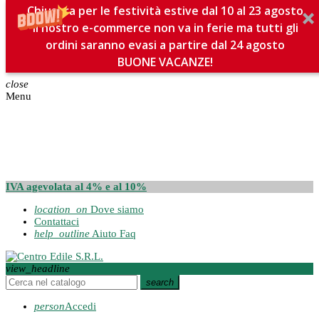
Chiusura per le festività estive dal 10 al 23 agosto
Il nostro e-commerce non va in ferie ma tutti gli
ordini saranno evasi a partire dal 24 agosto
BUONE VACANZE!
close
Menu
IVA agevolata al 4% e al 10%
location_on
Dove siamo
Contattaci
help_outline
Aiuto Faq
view_headline
search
person
Accedi