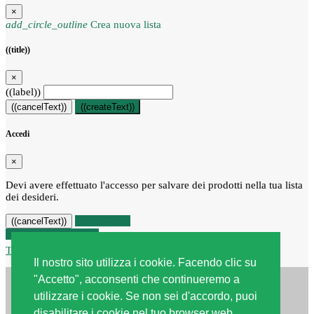
×
add_circle_outline
Crea nuova lista
((title))
×
((label))
((cancelText))
((createText))
Accedi
×
Devi avere effettuato l'accesso per salvare dei prodotti nella tua lista
dei desideri.
((loginText))
((cancelText))
Recesso dal contratto
Traccia stato del recesso
Il nostro sito utilizza i cookie. Facendo clic su
"Accetto", acconsenti che continueremo a
utilizzare i cookie. Se non sei d'accordo, puoi
disabilitare i cookie nel tuo browser web