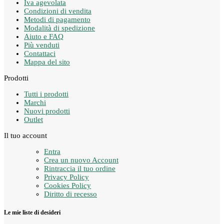
Iva agevolata
Condizioni di vendita
Metodi di pagamento
Modalità di spedizione
Aiuto e FAQ
Più venduti
Contattaci
Mappa del sito
Prodotti
Tutti i prodotti
Marchi
Nuovi prodotti
Outlet
Il tuo account
Entra
Crea un nuovo Account
Rintraccia il tuo ordine
Privacy Policy
Cookies Policy
Diritto di recesso
Le mie liste di desideri