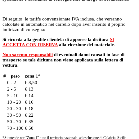
Di seguito, le tariffe convenzionate IVA inclusa, che verranno
calcolate in automatico nel carrello dopo aver inserito il proprio
indirizzo di consegna:
Si ricorda alla gentile clientela di apporre la dicitura
SI
ACCETTA CON RISERVA
alla ricezione del materiale.
Non saremo responsabili
di eventuali danni causati in fase di
trasporto se tale dicitura non viene applicata sulla lettera di
vettura.
#
peso
zona 1*
0 - 2
€ 8,50
2 - 5
€ 13
5 - 10
€ 14
10 - 20
€ 16
20 - 30
€ 18
30 - 50
€ 22
50 - 70
€ 35
70 - 100
€ 50
*Si intende per “Zona 1” tutto il territorio nazionale, ad esclusione di Calabria, Sicilia,