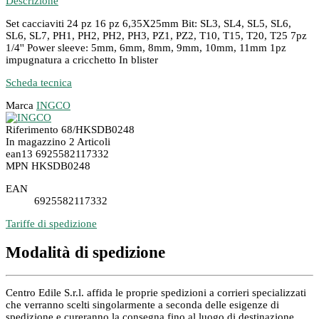
Descrizione
Set cacciaviti 24 pz 16 pz 6,35X25mm Bit: SL3, SL4, SL5, SL6,
SL6, SL7, PH1, PH2, PH2, PH3, PZ1, PZ2, T10, T15, T20, T25 7pz
1/4'' Power sleeve: 5mm, 6mm, 8mm, 9mm, 10mm, 11mm 1pz
impugnatura a cricchetto In blister
Scheda tecnica
Marca
INGCO
Riferimento
68/HKSDB0248
In magazzino
2 Articoli
ean13
6925582117332
MPN
HKSDB0248
EAN
6925582117332
Tariffe di spedizione
Modalità di spedizione
Centro Edile S.r.l. affida le proprie spedizioni a corrieri specializzati
che verranno scelti singolarmente a seconda delle esigenze di
spedizione e cureranno la consegna fino al luogo di destinazione.