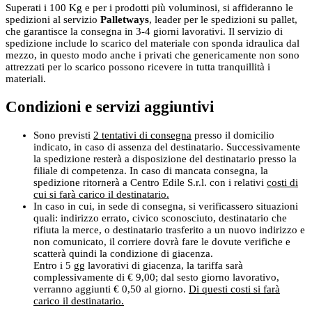
Superati i 100 Kg e per i prodotti più voluminosi, si affideranno le
spedizioni al servizio
Palletways
, leader per le spedizioni su pallet,
che garantisce la consegna in 3-4 giorni lavorativi. Il servizio di
spedizione include lo scarico del materiale con sponda idraulica dal
mezzo, in questo modo anche i privati che genericamente non sono
attrezzati per lo scarico possono ricevere in tutta tranquillità i
materiali.
Condizioni e servizi aggiuntivi
Sono previsti
2 tentativi di consegna
presso il domicilio
indicato, in caso di assenza del destinatario. Successivamente
la spedizione resterà a disposizione del destinatario presso la
filiale di competenza. In caso di mancata consegna, la
spedizione ritornerà a Centro Edile S.r.l. con i relativi
costi di
cui si farà carico il destinatario.
In caso in cui, in sede di consegna, si verificassero situazioni
quali: indirizzo errato, civico sconosciuto, destinatario che
rifiuta la merce, o destinatario trasferito a un nuovo indirizzo e
non comunicato, il corriere dovrà fare le dovute verifiche e
scatterà quindi la condizione di giacenza.
Entro i 5 gg lavorativi di giacenza, la tariffa sarà
complessivamente di € 9,00; dal sesto giorno lavorativo,
verranno aggiunti € 0,50 al giorno.
Di questi costi si farà
carico il destinatario.