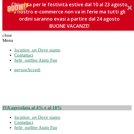
Chiusura per le festività estive dal 10 al 23 agosto
Il nostro e-commerce non va in ferie ma tutti gli
ordini saranno evasi a partire dal 24 agosto
BUONE VACANZE!
close
Menu
location_on
Dove siamo
Contattaci
help_outline
Aiuto Faq
person
Accedi
IVA agevolata al 4% e al 10%
location_on
Dove siamo
Contattaci
help_outline
Aiuto Faq