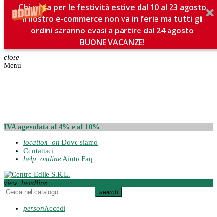
Chiusura per le festività estive dal 10 al 23 agosto
Il nostro e-commerce non va in ferie ma tutti gli
ordini saranno evasi a partire dal 24 agosto
BUONE VACANZE!
close
Menu
IVA agevolata al 4% e al 10%
location_on
Dove siamo
Contattaci
help_outline
Aiuto Faq
view_headline
search
person
Accedi