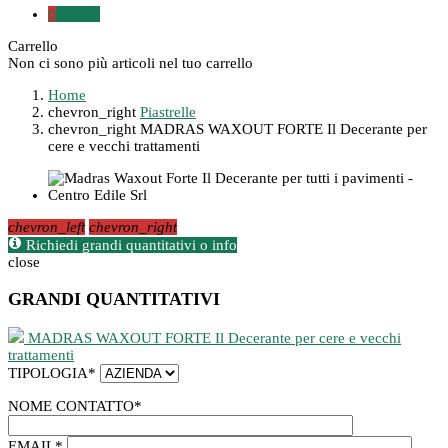
0
0,00 €
Carrello
Non ci sono più articoli nel tuo carrello
Home
chevron_right
Piastrelle
chevron_right
MADRAS WAXOUT FORTE Il Decerante per
cere e vecchi trattamenti
chevron_left
chevron_right
Richiedi grandi quantitativi o info
close
GRANDI QUANTITATIVI
MADRAS WAXOUT FORTE Il Decerante per cere e vecchi
trattamenti
TIPOLOGIA
*
NOME CONTATTO
*
EMAIL
*