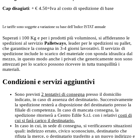
Cap disagiati
: + € 4.50+Iva al costo di spedizione di base
Le tariffe sono soggette a variazione su base dell’Indice ISTAT annuale
Superati i 100 Kg e per i prodotti più voluminosi, si affideranno le
spedizioni al servizio
Palletways
, leader per le spedizioni su pallet,
che garantisce la consegna in 3-4 giorni lavorativi. Il servizio di
spedizione include lo scarico del materiale con sponda idraulica dal
mezzo, in questo modo anche i privati che genericamente non sono
attrezzati per lo scarico possono ricevere in tutta tranquillità i
materiali.
Condizioni e servizi aggiuntivi
Sono previsti
2 tentativi di consegna
presso il domicilio
indicato, in caso di assenza del destinatario. Successivamente
la spedizione resterà a disposizione del destinatario presso la
filiale di competenza. In caso di mancata consegna, la
spedizione ritornerà a Centro Edile S.r.l. con i relativi
costi di
cui si farà carico il destinatario.
In caso in cui, in sede di consegna, si verificassero situazioni
quali: indirizzo errato, civico sconosciuto, destinatario che
rifiuta la merce, o destinatario trasferito a un nuovo indirizzo e