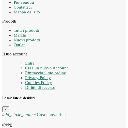
Più venduti
Contattaci
Mappa del sito
Prodotti
Tutti i prodotti
Marchi
Nuovi prodotti
Outlet
Il tuo account
Entra
Crea un nuovo Account
Rintraccia il tuo ordine
Privacy Policy
Cookies Policy
Diritto di recesso
Le mie liste di desideri
×
add_circle_outline
Crea nuova lista
((title))