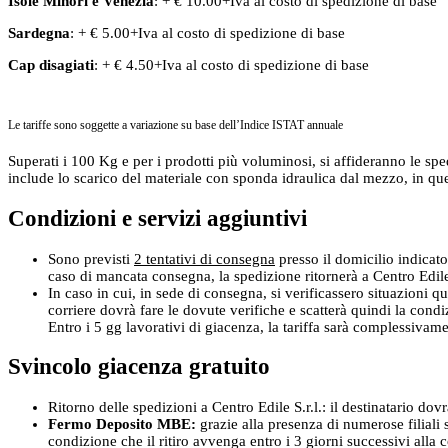
Isole Minori
e
Venezia
: + € 10.00+Iva al costo di spedizione di base
Sardegna
: + € 5.00+Iva al costo di spedizione di base
Cap disagiati
: + € 4.50+Iva al costo di spedizione di base
Le tariffe sono soggette a variazione su base dell’Indice ISTAT annuale
Superati i 100 Kg e per i prodotti più voluminosi, si affideranno le spe
include lo scarico del materiale con sponda idraulica dal mezzo, in que
Condizioni e servizi aggiuntivi
Sono previsti
2 tentativi di consegna
presso il domicilio indicato
caso di mancata consegna, la spedizione ritornerà a Centro Edile S
In caso in cui, in sede di consegna, si verificassero situazioni qu
corriere dovrà fare le dovute verifiche e scatterà quindi la cond
Entro i 5 gg lavorativi di giacenza, la tariffa sarà complessivam
Svincolo giacenza gratuito
Ritorno delle spedizioni a Centro Edile S.r.l.: il destinatario dov
Fermo Deposito MBE:
grazie alla presenza di numerose filiali s
condizione che il ritiro avvenga entro i 3 giorni successivi alla