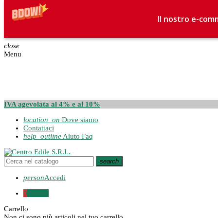
Il nostro e-comm
close
Menu
IVA agevolata al 4% e al 10%
location_on
Dove siamo
Contattaci
help_outline
Aiuto Faq
search
person
Accedi
0
0,00 €
Carrello
Non ci sono più articoli nel tuo carrello