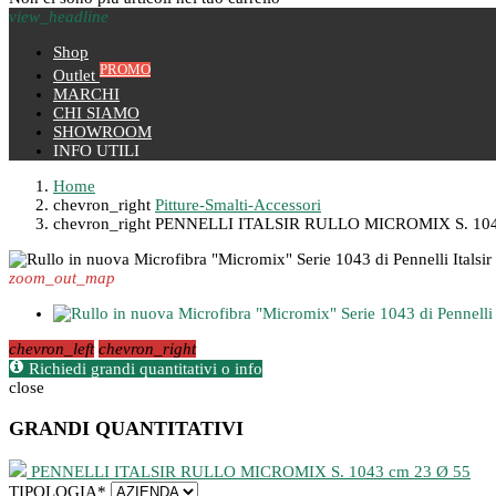
view_headline
Shop
PROMO
Outlet
MARCHI
CHI SIAMO
SHOWROOM
INFO UTILI
Home
chevron_right
Pitture-Smalti-Accessori
chevron_right
PENNELLI ITALSIR RULLO MICROMIX S. 104
zoom_out_map
chevron_left
chevron_right
Richiedi grandi quantitativi o info
close
GRANDI QUANTITATIVI
PENNELLI ITALSIR RULLO MICROMIX S. 1043 cm 23 Ø 55
TIPOLOGIA
*