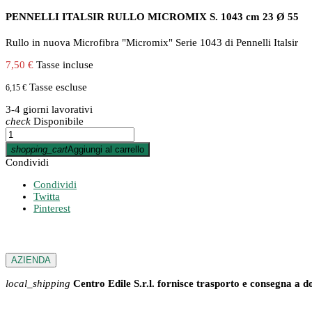
PENNELLI ITALSIR RULLO MICROMIX S. 1043 cm 23 Ø 55
Rullo in nuova Microfibra "Micromix" Serie 1043 di Pennelli Italsir
7,50 €
Tasse incluse
Tasse escluse
6,15 €
3-4 giorni lavorativi
check
Disponibile
shopping_cart
Aggiungi al carrello
Condividi
Condividi
Twitta
Pinterest
AZIENDA
local_shipping
Centro Edile S.r.l. fornisce trasporto e consegna a d