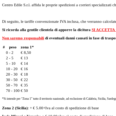
Centro Edile S.r.l. affida le proprie spedizioni a corrieri specializzat
Di seguito, le tariffe convenzionate IVA inclusa, che verranno calcolate
Si ricorda alla gentile clientela di apporre la dicitura
SI ACCETTA
Non saremo responsabili
di eventuali danni causati in fase di traspo
#
peso
zona 1*
0 - 2
€ 8,50
2 - 5
€ 13
5 - 10
€ 14
10 - 20
€ 16
20 - 30
€ 18
30 - 50
€ 22
50 - 70
€ 35
70 - 100
€ 50
*Si intende per “Zona 1” tutto il territorio nazionale, ad esclusione di Calabria, Sicilia, Sardeg
Zona 2 (Sicilia)
: + € 5.00+Iva al costo di spedizione di base