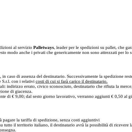
dizioni al servizio
Palletways
, leader per le spedizioni su pallet, che ga
sto modo anche i privati che genericamente non sono attrezzati per lo scar
, in caso di assenza del destinatario. Successivamente la spedizione reste
.r.l. con i relativi
costi di cui si farà carico il destinatario.
ali: indirizzo errato, civico sconosciuto, destinatario che rifiuta la merc
izione di giacenza.
ente di € 9,00; dal sesto giorno lavorativo, verranno aggiunti € 0,50 al 
rà pagare la tariffa di spedizione, senza costi aggiuntivi
u tutto il territorio italiano, il destinatario avrà la possibilità di ricev
 consegna.