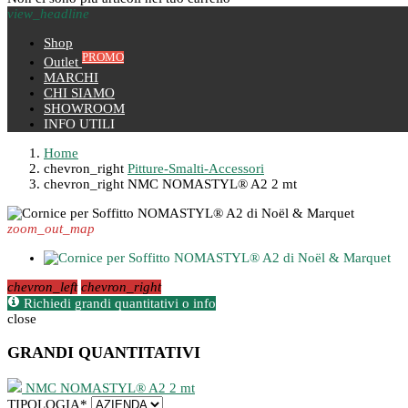
view_headline
Shop
PROMO
Outlet
MARCHI
CHI SIAMO
SHOWROOM
INFO UTILI
Home
chevron_right
Pitture-Smalti-Accessori
chevron_right
NMC NOMASTYL® A2 2 mt
zoom_out_map
chevron_left
chevron_right
Richiedi grandi quantitativi o info
close
GRANDI QUANTITATIVI
NMC NOMASTYL® A2 2 mt
TIPOLOGIA
*