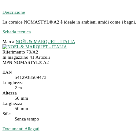
Descrizione
La cornice NOMASTYL® A2 è ideale in ambieni umidi come i bagni, sia 
Scheda tecnica
Marca
NOËL & MARQUET - ITALIA
Riferimento
70/A2
In magazzino
41 Articoli
MPN
NOMASTYL® A2
EAN
5412938509473
Lunghezza
2 m
Altezza
50 mm
Larghezza
50 mm
Stile
Senza tempo
Documenti Allegati