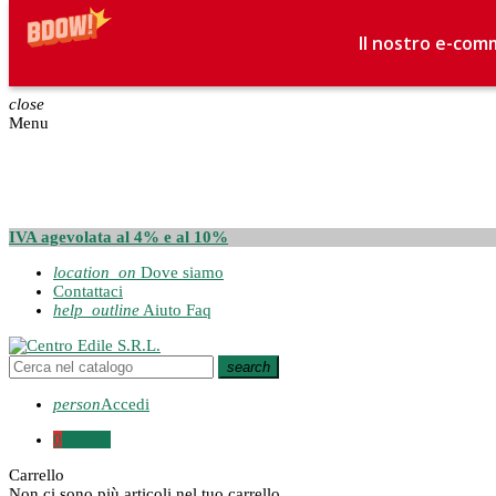
Il nostro e-comm
close
Menu
IVA agevolata al 4% e al 10%
location_on
Dove siamo
Contattaci
help_outline
Aiuto Faq
search
person
Accedi
0
0,00 €
Carrello
Non ci sono più articoli nel tuo carrello