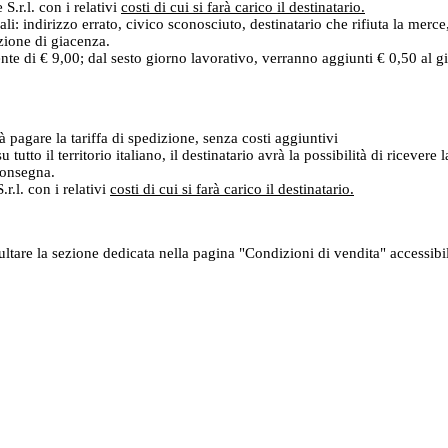
.r.l. con i relativi
costi di cui si farà carico il destinatario.
ali: indirizzo errato, civico sconosciuto, destinatario che rifiuta la merc
izione di giacenza.
ente di € 9,00; dal sesto giorno lavorativo, verranno aggiunti € 0,50 al 
rà pagare la tariffa di spedizione, senza costi aggiuntivi
u tutto il territorio italiano, il destinatario avrà la possibilità di ricev
 consegna.
r.l. con i relativi
costi di cui si farà carico il destinatario.
sultare la sezione dedicata nella pagina "Condizioni di vendita" accessib