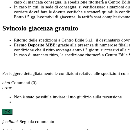
caso di mancata consegna, la spedizione ritornerà a Centro Edile S
In caso in cui, in sede di consegna, si verificassero situazioni qu
corriere dovrà fare le dovute verifiche e scatterà quindi la cond
Entro i 5 gg lavorativi di giacenza, la tariffa sarà complessivam
Svincolo giacenza gratuito
Ritorno delle spedizioni a Centro Edile S.r.l.: il destinatario dov
Fermo Deposito MBE:
grazie alla presenza di numerose filiali s
condizione che il ritiro avvenga entro i 3 giorni successivi alla
In caso di mancato ritiro, la spedizione ritornerà a Centro Edile S.
Per leggere dettagliatamente le condizioni relative alle spedizioni con
chat
Commenti
(0)
error
Non è stato possibile inviare il tuo giudizio sulla recensione
OK
feedback
Segnala commento