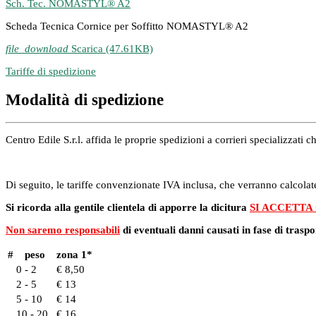
Sch. Tec. NOMASTYL® A2
Scheda Tecnica Cornice per Soffitto NOMASTYL® A2
file_download
Scarica (47.61KB)
Tariffe di spedizione
Modalità di spedizione
Centro Edile S.r.l. affida le proprie spedizioni a corrieri specializzat
Di seguito, le tariffe convenzionate IVA inclusa, che verranno calcolate
Si ricorda alla gentile clientela di apporre la dicitura
SI ACCETTA
Non saremo responsabili
di eventuali danni causati in fase di traspo
#
peso
zona 1*
0 - 2
€ 8,50
2 - 5
€ 13
5 - 10
€ 14
10 - 20
€ 16