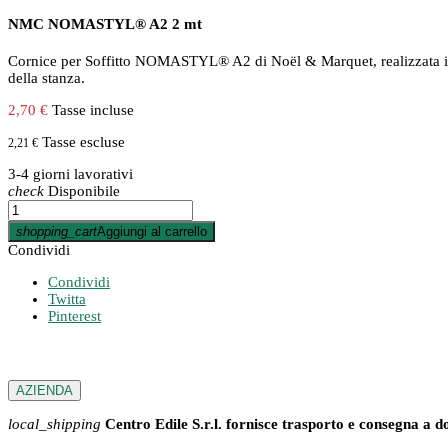
NMC NOMASTYL® A2 2 mt
Cornice per Soffitto NOMASTYL® A2 di Noël & Marquet, realizzata in pol
della stanza.
2,70 €
Tasse incluse
Tasse escluse
2,21 €
3-4 giorni lavorativi
check
Disponibile
shopping_cart
Aggiungi al carrello
Condividi
Condividi
Twitta
Pinterest
AZIENDA
local_shipping
Centro Edile S.r.l. fornisce trasporto e consegna a d