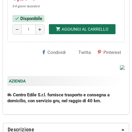
3-4 giorni lavorativi
Disponibile
check
shopping_cart
AGGIUNGI AL CARRELLO
remove
add
Condividi
Twitta
Pinterest
AZIENDA
Centro Edile S.r.l. fornisce trasporto e consegna a
local_shipping
domicilio, con servizio gru, nel raggio di 40 km.
Descrizione