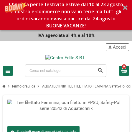
Chiusura per le festività estive dal 10 al 23 agosto
Il nostro e-commerce non va in ferie ma tutti gli
ordini saranno evasi a partire dal 24 agosto
BUONE VACANZE!
IVA agevolata al 4% e al 10%
Accedi
person
0
view_headline
search
chevron_right
chevron_right
Termoidraulica
AQUATECHNIK TEE FILETTATO FEMMINA Safety-Pol con fi