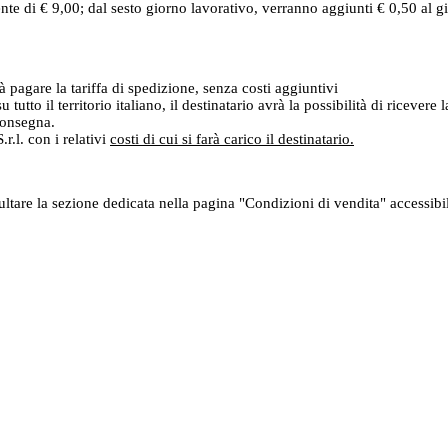
ente di € 9,00; dal sesto giorno lavorativo, verranno aggiunti € 0,50 al 
rà pagare la tariffa di spedizione, senza costi aggiuntivi
u tutto il territorio italiano, il destinatario avrà la possibilità di ricev
 consegna.
r.l. con i relativi
costi di cui si farà carico il destinatario.
sultare la sezione dedicata nella pagina "Condizioni di vendita" accessib