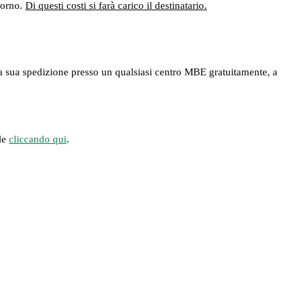
giorno.
Di questi costi si farà carico il destinatario.
ere la sua spedizione presso un qualsiasi centro MBE gratuitamente, a
ile
cliccando qui
.