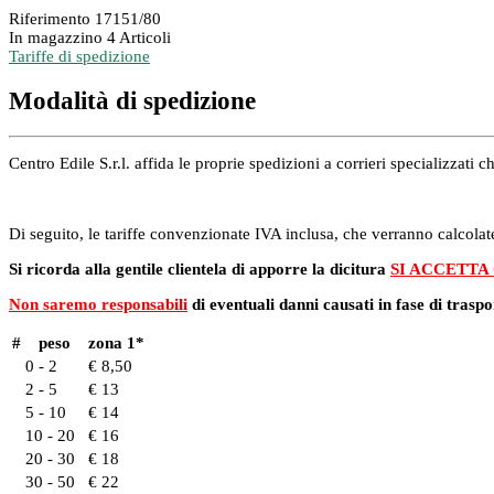
Riferimento
17151/80
In magazzino
4 Articoli
Tariffe di spedizione
Modalità di spedizione
Centro Edile S.r.l. affida le proprie spedizioni a corrieri specializzat
Di seguito, le tariffe convenzionate IVA inclusa, che verranno calcolate
Si ricorda alla gentile clientela di apporre la dicitura
SI ACCETTA
Non saremo responsabili
di eventuali danni causati in fase di traspo
#
peso
zona 1*
0 - 2
€ 8,50
2 - 5
€ 13
5 - 10
€ 14
10 - 20
€ 16
20 - 30
€ 18
30 - 50
€ 22