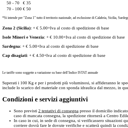
50 - 70
€ 35
70 - 100
€ 50
*Si intende per “Zona 1” tutto il territorio nazionale, ad esclusione di Calabria, Sicilia, Sardeg
Zona 2 (Sicilia)
: + € 5.00+Iva al costo di spedizione di base
Isole Minori
e
Venezia
: + € 10.00+Iva al costo di spedizione di base
Sardegna
: + € 5.00+Iva al costo di spedizione di base
Cap disagiati
: + € 4.50+Iva al costo di spedizione di base
Le tariffe sono soggette a variazione su base dell’Indice ISTAT annuale
Superati i 100 Kg e per i prodotti più voluminosi, si affideranno le spe
include lo scarico del materiale con sponda idraulica dal mezzo, in que
Condizioni e servizi aggiuntivi
Sono previsti
2 tentativi di consegna
presso il domicilio indicato
caso di mancata consegna, la spedizione ritornerà a Centro Edile S
In caso in cui, in sede di consegna, si verificassero situazioni qu
corriere dovrà fare le dovute verifiche e scatterà quindi la cond