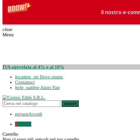
Il nostro e-comm
close
Menu
IVA agevolata al 4% e al 10%
location_on
Dove siamo
Contattaci
help_outline
Aiuto Faq
search
person
Accedi
0
0,00 €
Carrello
Non ci sono più articoli nel tuo carrello