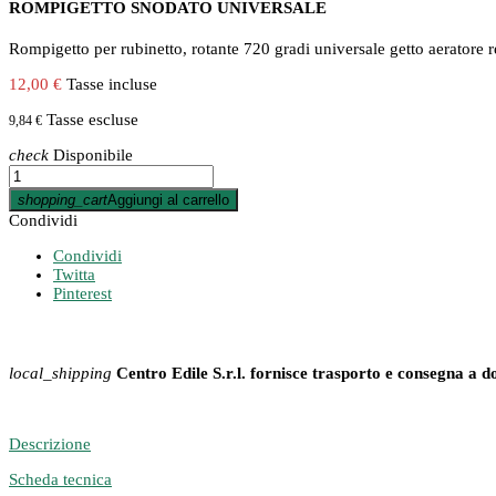
ROMPIGETTO SNODATO UNIVERSALE
Rompigetto per rubinetto, rotante 720 gradi universale getto aeratore r
12,00 €
Tasse incluse
Tasse escluse
9,84 €
check
Disponibile
shopping_cart
Aggiungi al carrello
Condividi
Condividi
Twitta
Pinterest
local_shipping
Centro Edile S.r.l. fornisce trasporto e consegna a d
Descrizione
Scheda tecnica