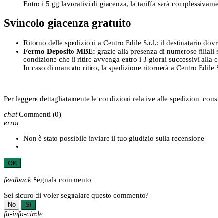
Entro i 5 gg lavorativi di giacenza, la tariffa sarà complessivam
Svincolo giacenza gratuito
Ritorno delle spedizioni a Centro Edile S.r.l.: il destinatario dov
Fermo Deposito MBE:
grazie alla presenza di numerose filiali s
condizione che il ritiro avvenga entro i 3 giorni successivi alla
In caso di mancato ritiro, la spedizione ritornerà a Centro Edile S.
Per leggere dettagliatamente le condizioni relative alle spedizioni con
chat
Commenti
(0)
error
Non è stato possibile inviare il tuo giudizio sulla recensione
OK
feedback
Segnala commento
Sei sicuro di voler segnalare questo commento?
No
Sì
fa-info-circle