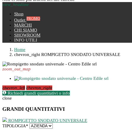
view_headline
Shop
PROMO
Outlet
MARCHI
CHI SIAMO
SHOWROOM
INFO UTILI
Home
chevron_right
ROMPIGETTO SNODATO UNIVERSALE
zoom_out_map
chevron_left
chevron_right
Richiedi grandi quantitativi o info
close
GRANDI QUANTITATIVI
ROMPIGETTO SNODATO UNIVERSALE
TIPOLOGIA
*