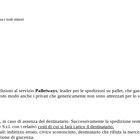
na e isole minori
dizioni al servizio
Palletways
, leader per le spedizioni su pallet, che ga
sto modo anche i privati che genericamente non sono attrezzati per lo scar
, in caso di assenza del destinatario. Successivamente la spedizione reste
.r.l. con i relativi
costi di cui si farà carico il destinatario.
ali: indirizzo errato, civico sconosciuto, destinatario che rifiuta la merc
izione di giacenza.