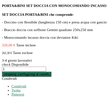
PORTA&BINI SET DOCCIA CON MONOCOMANDO INCASSO 
SET DOCCIA PORTA&BINI che comprende
:
- Doccino con flessibile (lunghezza 150 cm) e presa acqua con gancio
- Braccio doccia con soffione Gemini quadrato 250x250 mm
- Monocomando incasso doccia con deviatore Kiki
320,00 €
Tasse incluse
Tasse escluse
262,30 €
3-4 giorni lavorativi
check
Disponibile
shopping_cart
Aggiungi al carrello
Condividi
Condividi
Twitta
Pinterest