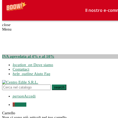
Il nostro e-comm
close
Menu
IVA agevolata al 4% e al 10%
location_on
Dove siamo
Contattaci
help_outline
Aiuto Faq
search
person
Accedi
0
0,00 €
Carrello
Non ci sono più articoli nel tuo carrello