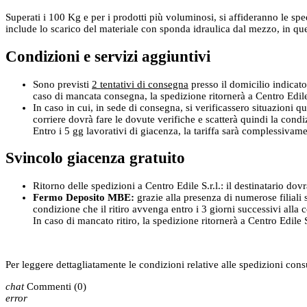
Superati i 100 Kg e per i prodotti più voluminosi, si affideranno le spe
include lo scarico del materiale con sponda idraulica dal mezzo, in que
Condizioni e servizi aggiuntivi
Sono previsti
2 tentativi di consegna
presso il domicilio indicato
caso di mancata consegna, la spedizione ritornerà a Centro Edile S
In caso in cui, in sede di consegna, si verificassero situazioni qu
corriere dovrà fare le dovute verifiche e scatterà quindi la cond
Entro i 5 gg lavorativi di giacenza, la tariffa sarà complessivam
Svincolo giacenza gratuito
Ritorno delle spedizioni a Centro Edile S.r.l.: il destinatario dov
Fermo Deposito MBE:
grazie alla presenza di numerose filiali s
condizione che il ritiro avvenga entro i 3 giorni successivi alla
In caso di mancato ritiro, la spedizione ritornerà a Centro Edile S.
Per leggere dettagliatamente le condizioni relative alle spedizioni con
chat
Commenti
(0)
error