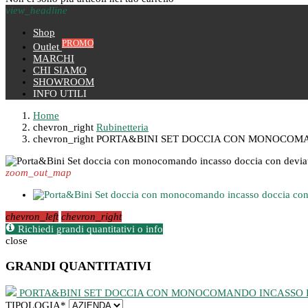
view_headline
Shop
PROMO
Outlet
MARCHI
CHI SIAMO
SHOWROOM
INFO UTILI
Home
chevron_right
Rubinetteria
chevron_right
PORTA&BINI SET DOCCIA CON MONOCOMA
zoom_out_map
chevron_left
chevron_right
Richiedi grandi quantitativi o info
close
GRANDI QUANTITATIVI
PORTA&BINI SET DOCCIA CON MONOCOMANDO INCASSO D
TIPOLOGIA
*