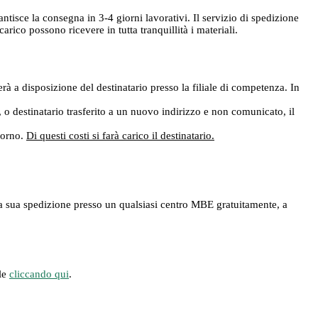
rantisce la consegna in 3-4 giorni lavorativi. Il servizio di spedizione
ico possono ricevere in tutta tranquillità i materiali.
rà a disposizione del destinatario presso la filiale di competenza. In
e, o destinatario trasferito a un nuovo indirizzo e non comunicato, il
giorno.
Di questi costi si farà carico il destinatario.
ere la sua spedizione presso un qualsiasi centro MBE gratuitamente, a
ile
cliccando qui
.