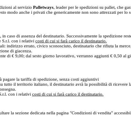
dizioni al servizio
Palletways
, leader per le spedizioni su pallet, che ga
sto modo anche i privati che genericamente non sono attrezzati per lo scar
, in caso di assenza del destinatario. Successivamente la spedizione reste
.r.l. con i relativi
costi di cui si farà carico il destinatario.
ali: indirizzo errato, civico sconosciuto, destinatario che rifiuta la merc
izione di giacenza.
ente di € 9,00; dal sesto giorno lavorativo, verranno aggiunti € 0,50 al 
rà pagare la tariffa di spedizione, senza costi aggiuntivi
u tutto il territorio italiano, il destinatario avrà la possibilità di ricev
 consegna.
r.l. con i relativi
costi di cui si farà carico il destinatario.
sultare la sezione dedicata nella pagina "Condizioni di vendita" accessib