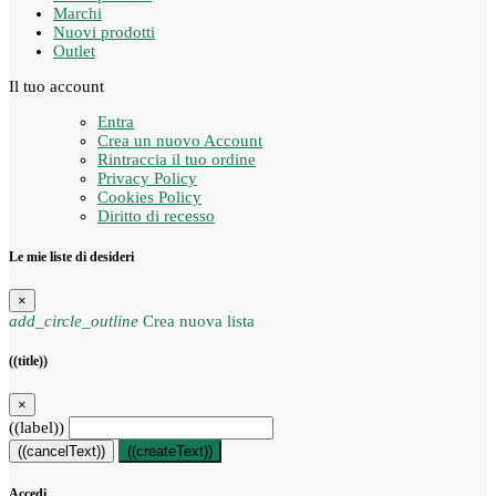
Marchi
Nuovi prodotti
Outlet
Il tuo account
Entra
Crea un nuovo Account
Rintraccia il tuo ordine
Privacy Policy
Cookies Policy
Diritto di recesso
Le mie liste di desideri
×
add_circle_outline
Crea nuova lista
((title))
×
((label))
((cancelText))
((createText))
Accedi