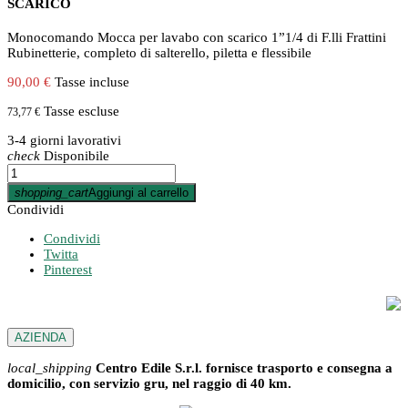
SCARICO
Monocomando Mocca per lavabo con scarico 1”1/4 di F.lli Frattini
Rubinetterie, completo di salterello, piletta e flessibile
90,00 €
Tasse incluse
Tasse escluse
73,77 €
3-4 giorni lavorativi
check
Disponibile
shopping_cart
Aggiungi al carrello
Condividi
Condividi
Twitta
Pinterest
AZIENDA
local_shipping
Centro Edile S.r.l. fornisce trasporto e consegna a
domicilio, con servizio gru, nel raggio di 40 km.