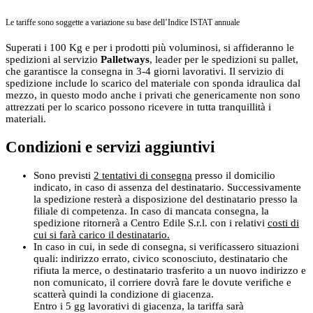
Le tariffe sono soggette a variazione su base dell’Indice ISTAT annuale
Superati i 100 Kg e per i prodotti più voluminosi, si affideranno le
spedizioni al servizio
Palletways
, leader per le spedizioni su pallet,
che garantisce la consegna in 3-4 giorni lavorativi. Il servizio di
spedizione include lo scarico del materiale con sponda idraulica dal
mezzo, in questo modo anche i privati che genericamente non sono
attrezzati per lo scarico possono ricevere in tutta tranquillità i
materiali.
Condizioni e servizi aggiuntivi
Sono previsti
2 tentativi di consegna
presso il domicilio
indicato, in caso di assenza del destinatario. Successivamente
la spedizione resterà a disposizione del destinatario presso la
filiale di competenza. In caso di mancata consegna, la
spedizione ritornerà a Centro Edile S.r.l. con i relativi
costi di
cui si farà carico il destinatario.
In caso in cui, in sede di consegna, si verificassero situazioni
quali: indirizzo errato, civico sconosciuto, destinatario che
rifiuta la merce, o destinatario trasferito a un nuovo indirizzo e
non comunicato, il corriere dovrà fare le dovute verifiche e
scatterà quindi la condizione di giacenza.
Entro i 5 gg lavorativi di giacenza, la tariffa sarà