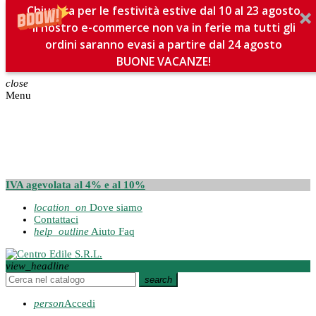
Chiusura per le festività estive dal 10 al 23 agosto
Il nostro e-commerce non va in ferie ma tutti gli
ordini saranno evasi a partire dal 24 agosto
BUONE VACANZE!
close
Menu
IVA agevolata al 4% e al 10%
location_on
Dove siamo
Contattaci
help_outline
Aiuto Faq
view_headline
search
person
Accedi