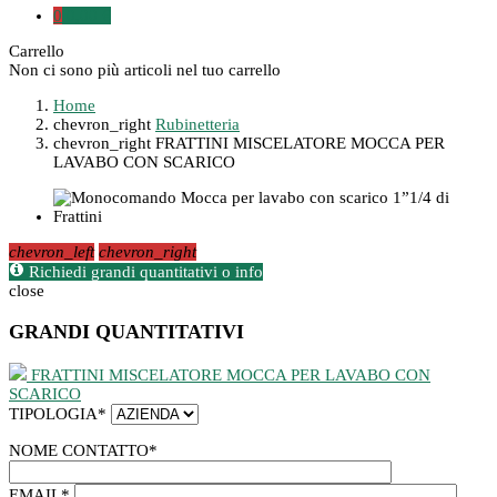
0
0,00 €
Carrello
Non ci sono più articoli nel tuo carrello
Home
chevron_right
Rubinetteria
chevron_right
FRATTINI MISCELATORE MOCCA PER
LAVABO CON SCARICO
chevron_left
chevron_right
Richiedi grandi quantitativi o info
close
GRANDI QUANTITATIVI
FRATTINI MISCELATORE MOCCA PER LAVABO CON
SCARICO
TIPOLOGIA
*
NOME CONTATTO
*
EMAIL
*