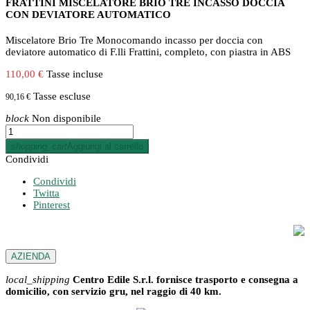
FRATTINI MISCELATORE BRIO TRE INCASSO DOCCIA
CON DEVIATORE AUTOMATICO
Miscelatore Brio Tre Monocomando incasso per doccia con
deviatore automatico di F.lli Frattini, completo, con piastra in ABS
110,00 €
Tasse incluse
Tasse escluse
90,16 €
block
Non disponibile
shopping_cart
Aggiungi al carrello
Condividi
Condividi
Twitta
Pinterest
AZIENDA
local_shipping
Centro Edile S.r.l. fornisce trasporto e consegna a
domicilio, con servizio gru, nel raggio di 40 km.