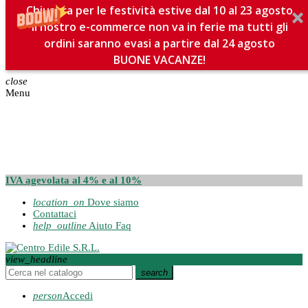
Chiusura per le festività estive dal 10 al 23 agosto
Il nostro e-commerce non va in ferie ma tutti gli
ordini saranno evasi a partire dal 24 agosto
BUONE VACANZE!
close
Menu
IVA agevolata al 4% e al 10%
location_on
Dove siamo
Contattaci
help_outline
Aiuto Faq
view_headline
search
person
Accedi