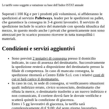
Le tariffe sono soggette a variazione su base dell’Indice ISTAT annuale
Superati i 100 Kg e per i prodotti più voluminosi, si affideranno le
spedizioni al servizio
Palletways
, leader per le spedizioni su pallet,
che garantisce la consegna in 3-4 giorni lavorativi. Il servizio di
spedizione include lo scarico del materiale con sponda idraulica dal
mezzo, in questo modo anche i privati che genericamente non sono
attrezzati per lo scarico possono ricevere in tutta tranquillità i
materiali.
Condizioni e servizi aggiuntivi
Sono previsti
2 tentativi di consegna
presso il domicilio
indicato, in caso di assenza del destinatario. Successivamente
la spedizione resterà a disposizione del destinatario presso la
filiale di competenza. In caso di mancata consegna, la
spedizione ritornerà a Centro Edile S.r.l. con i relativi
costi di
cui si farà carico il destinatario.
In caso in cui, in sede di consegna, si verificassero situazioni
quali: indirizzo errato, civico sconosciuto, destinatario che
rifiuta la merce, o destinatario trasferito a un nuovo indirizzo e
non comunicato, il corriere dovrà fare le dovute verifiche e
scatterà quindi la condizione di giacenza.
Entro i 5 gg lavorativi di giacenza, la tariffa sarà
complessivamente di € 9,00; dal sesto giorno lavorativo,