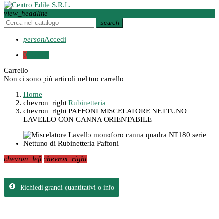
view_headline
search
person
Accedi
0
0,00 €
Carrello
Non ci sono più articoli nel tuo carrello
Home
chevron_right
Rubinetteria
chevron_right
PAFFONI MISCELATORE NETTUNO
LAVELLO CON CANNA ORIENTABILE
chevron_left
chevron_right
Richiedi grandi quantitativi o info