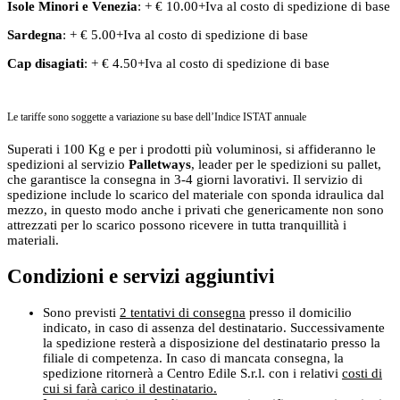
Isole Minori
e
Venezia
: + € 10.00+Iva al costo di spedizione di base
Sardegna
: + € 5.00+Iva al costo di spedizione di base
Cap disagiati
: + € 4.50+Iva al costo di spedizione di base
Le tariffe sono soggette a variazione su base dell’Indice ISTAT annuale
Superati i 100 Kg e per i prodotti più voluminosi, si affideranno le
spedizioni al servizio
Palletways
, leader per le spedizioni su pallet,
che garantisce la consegna in 3-4 giorni lavorativi. Il servizio di
spedizione include lo scarico del materiale con sponda idraulica dal
mezzo, in questo modo anche i privati che genericamente non sono
attrezzati per lo scarico possono ricevere in tutta tranquillità i
materiali.
Condizioni e servizi aggiuntivi
Sono previsti
2 tentativi di consegna
presso il domicilio
indicato, in caso di assenza del destinatario. Successivamente
la spedizione resterà a disposizione del destinatario presso la
filiale di competenza. In caso di mancata consegna, la
spedizione ritornerà a Centro Edile S.r.l. con i relativi
costi di
cui si farà carico il destinatario.