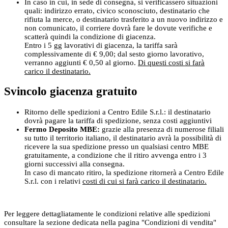
In caso in cui, in sede di consegna, si verificassero situazioni
quali: indirizzo errato, civico sconosciuto, destinatario che
rifiuta la merce, o destinatario trasferito a un nuovo indirizzo e
non comunicato, il corriere dovrà fare le dovute verifiche e
scatterà quindi la condizione di giacenza.
Entro i 5 gg lavorativi di giacenza, la tariffa sarà
complessivamente di € 9,00; dal sesto giorno lavorativo,
verranno aggiunti € 0,50 al giorno.
Di questi costi si farà
carico il destinatario.
Svincolo giacenza gratuito
Ritorno delle spedizioni a Centro Edile S.r.l.: il destinatario
dovrà pagare la tariffa di spedizione, senza costi aggiuntivi
Fermo Deposito MBE:
grazie alla presenza di numerose filiali
su tutto il territorio italiano, il destinatario avrà la possibilità di
ricevere la sua spedizione presso un qualsiasi centro MBE
gratuitamente, a condizione che il ritiro avvenga entro i 3
giorni successivi alla consegna.
In caso di mancato ritiro, la spedizione ritornerà a Centro Edile
S.r.l. con i relativi
costi di cui si farà carico il destinatario.
Per leggere dettagliatamente le condizioni relative alle spedizioni
consultare la sezione dedicata nella pagina "Condizioni di vendita"