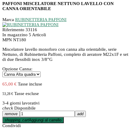
PAFFONI MISCELATORE NETTUNO LAVELLO CON
CANNA ORIENTABILE
Marca
RUBINETTERIA PAFFONI
Riferimento
33116
In magazzino
5 Articoli
MPN
NT180
Miscelatore lavello monoforo con canna alta orientabile, serie
Nettuno, di Rubinetteria Paffoni, completo di aeratore M22x1F e set
di due flessibili inox 3/8”G
Opzione Canna:
65,00 €
Tasse incluse
Tasse escluse
53,28 €
3-4 giorni lavorativi
check
Disponibile
remove
add
shopping_cart
Aggiungi al carrello
Condividi