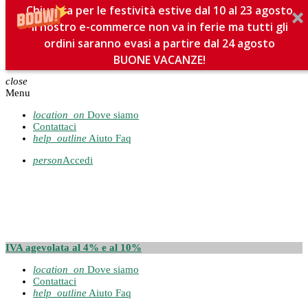
Chiusura per le festività estive dal 10 al 23 agosto
Il nostro e-commerce non va in ferie ma tutti gli
ordini saranno evasi a partire dal 24 agosto
BUONE VACANZE!
close
Menu
location_on
Dove siamo
Contattaci
help_outline
Aiuto Faq
person
Accedi
IVA agevolata al 4% e al 10%
location_on
Dove siamo
Contattaci
help_outline
Aiuto Faq