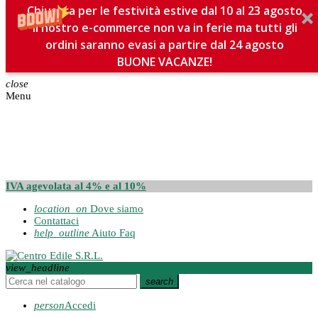
Chiusura per le festività estive dal 10 al 23 agosto
Il nostro e-commerce non va in ferie ma tutti gli
ordini saranno evasi a partire dal 24 agosto
BUONE VACANZE!
close
Menu
IVA agevolata al 4% e al 10%
location_on
Dove siamo
Contattaci
help_outline
Aiuto Faq
view_headline
search
person
Accedi