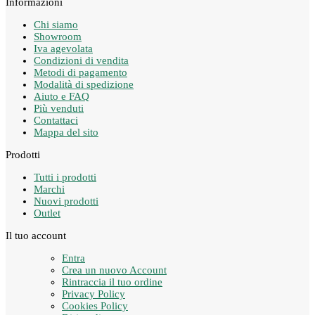
Informazioni
Chi siamo
Showroom
Iva agevolata
Condizioni di vendita
Metodi di pagamento
Modalità di spedizione
Aiuto e FAQ
Più venduti
Contattaci
Mappa del sito
Prodotti
Tutti i prodotti
Marchi
Nuovi prodotti
Outlet
Il tuo account
Entra
Crea un nuovo Account
Rintraccia il tuo ordine
Privacy Policy
Cookies Policy