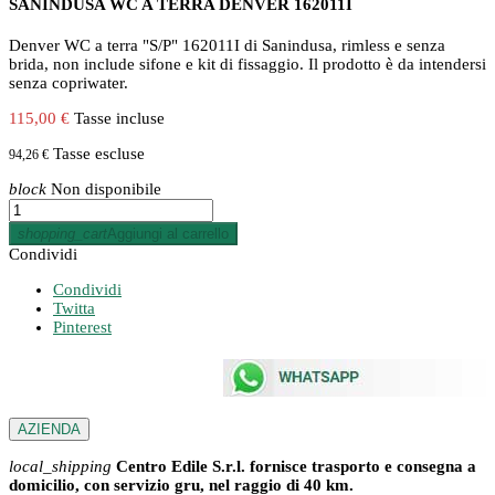
SANINDUSA WC A TERRA DENVER 162011I
Denver WC a terra "S/P" 162011I di Sanindusa, rimless e senza
brida, non include sifone e kit di fissaggio. Il prodotto è da intendersi
senza copriwater.
115,00 €
Tasse incluse
Tasse escluse
94,26 €
block
Non disponibile
shopping_cart
Aggiungi al carrello
Condividi
Condividi
Twitta
Pinterest
AZIENDA
local_shipping
Centro Edile S.r.l. fornisce trasporto e consegna a
domicilio, con servizio gru, nel raggio di 40 km.