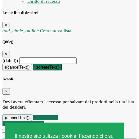
Diritto di recesso
Le mie liste di desideri
×
add_circle_outline
Crea nuova lista
((title))
×
((label))
((cancelText))
((createText))
Accedi
×
Devi avere effettuato l'accesso per salvare dei prodotti nella tua lista
dei desideri.
((loginText))
((cancelText))
Recesso dal contratto
Traccia stato del recesso
Il nostro sito utilizza i cookie. Facendo clic su