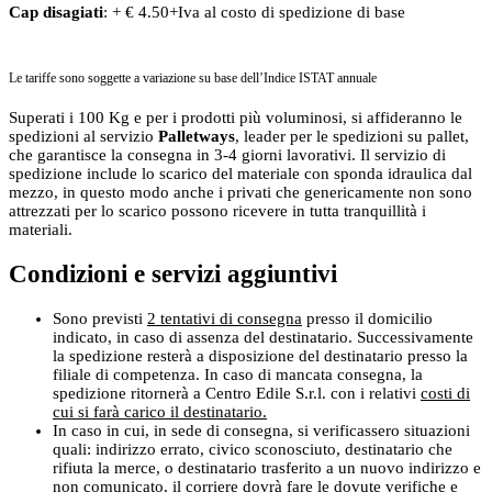
Cap disagiati
: + € 4.50+Iva al costo di spedizione di base
Le tariffe sono soggette a variazione su base dell’Indice ISTAT annuale
Superati i 100 Kg e per i prodotti più voluminosi, si affideranno le
spedizioni al servizio
Palletways
, leader per le spedizioni su pallet,
che garantisce la consegna in 3-4 giorni lavorativi. Il servizio di
spedizione include lo scarico del materiale con sponda idraulica dal
mezzo, in questo modo anche i privati che genericamente non sono
attrezzati per lo scarico possono ricevere in tutta tranquillità i
materiali.
Condizioni e servizi aggiuntivi
Sono previsti
2 tentativi di consegna
presso il domicilio
indicato, in caso di assenza del destinatario. Successivamente
la spedizione resterà a disposizione del destinatario presso la
filiale di competenza. In caso di mancata consegna, la
spedizione ritornerà a Centro Edile S.r.l. con i relativi
costi di
cui si farà carico il destinatario.
In caso in cui, in sede di consegna, si verificassero situazioni
quali: indirizzo errato, civico sconosciuto, destinatario che
rifiuta la merce, o destinatario trasferito a un nuovo indirizzo e
non comunicato, il corriere dovrà fare le dovute verifiche e