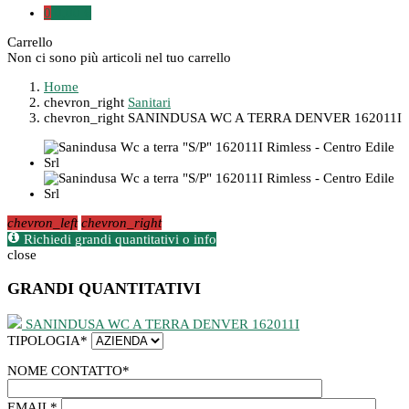
0
0,00 €
Carrello
Non ci sono più articoli nel tuo carrello
Home
chevron_right
Sanitari
chevron_right
SANINDUSA WC A TERRA DENVER 162011I
chevron_left
chevron_right
Richiedi grandi quantitativi o info
close
GRANDI QUANTITATIVI
SANINDUSA WC A TERRA DENVER 162011I
TIPOLOGIA
*
NOME CONTATTO
*
EMAIL
*