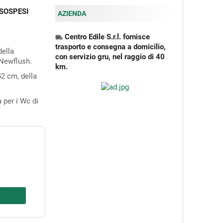
SOSPESI
AZIENDA
Centro Edile S.r.l. fornisce
local_shipping
trasporto e consegna a domicilio,
della
con servizio gru, nel raggio di 40
 Newflush.
km.
2 cm, della
a per i Wc di