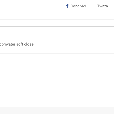
Condividi
Twitta
opriwater soft close