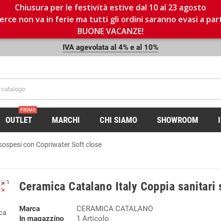
Chiusura per le festività estive dal 10 al 23 agosto
rce non va in ferie ma tutti gli ordini saranno evasi a par
BUONE VACANZE!
IVA agevolata al 4% e al 10%
PROMO
OUTLET
MARCHI
CHI SIAMO
SHOWROOM
sospesi con Copriwater Soft close
Ceramica Catalano Italy Coppia sanitari
ut_map
Marca
CERAMICA CATALANO
In magazzino
1 Articolo