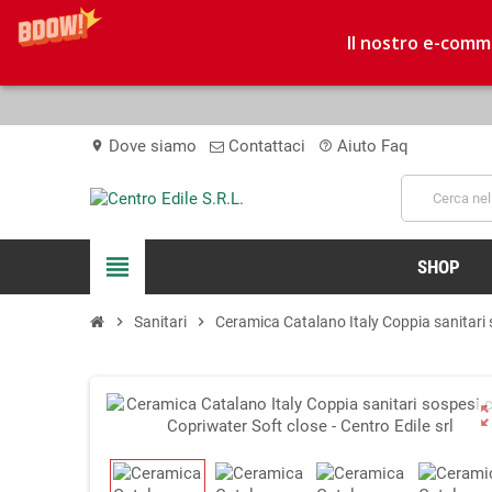
Il nostro e-comme
Dove siamo
Contattaci
Aiuto Faq
location_on
help_outline
view_headline
SHOP
chevron_right
Sanitari
chevron_right
Ceramica Catalano Italy Coppia sanitari 
zoom_o