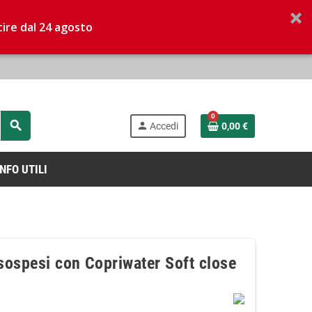
tire dal 24 agosto
0
search
person
Accedi
0,00 €
INFO UTILI
 sospesi con Copriwater Soft close