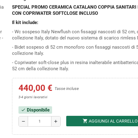
SPECIAL PROMO CERAMICA CATALANO COPPIA SANITARI
CON COPRIWATER SOFTCLOSE INCLUSO
Il kit include:
- Wc sospeso Italy Newflush con fissaggi nascosti di 52 cm, 
collezione Italy, dotato del nuovo sistema di scarico rimless
- Bidet sospeso di 52 cm monoforo con fissaggi nascosti di 5
collezione Italy.
- Copriwater soft-close plus in resina inalterabile antibatteric
52 cm della collezione Italy.
440,00 €
Tasse incluse
3-4 giorni lavorativi
Disponibile
check
shopping_cart
AGGIUNGI AL CARRELLO
remove
add