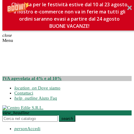
Chiusura per le festività estive dal 10 al 23 agosto
Il nostro e-commerce non va in ferie ma tutti gli
ordini saranno evasi a partire dal 24 agosto
BUONE VACANZE!
close
Menu
IVA agevolata al 4% e al 10%
location_on
Dove siamo
Contattaci
help_outline
Aiuto Faq
view_headline
search
person
Accedi