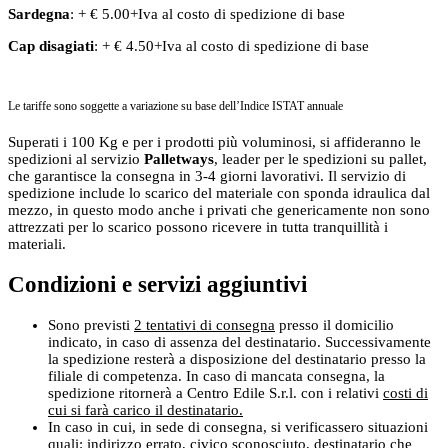
Sardegna
: + € 5.00+Iva al costo di spedizione di base
Cap disagiati
: + € 4.50+Iva al costo di spedizione di base
Le tariffe sono soggette a variazione su base dell’Indice ISTAT annuale
Superati i 100 Kg e per i prodotti più voluminosi, si affideranno le
spedizioni al servizio
Palletways
, leader per le spedizioni su pallet,
che garantisce la consegna in 3-4 giorni lavorativi. Il servizio di
spedizione include lo scarico del materiale con sponda idraulica dal
mezzo, in questo modo anche i privati che genericamente non sono
attrezzati per lo scarico possono ricevere in tutta tranquillità i
materiali.
Condizioni e servizi aggiuntivi
Sono previsti
2 tentativi di consegna
presso il domicilio
indicato, in caso di assenza del destinatario. Successivamente
la spedizione resterà a disposizione del destinatario presso la
filiale di competenza. In caso di mancata consegna, la
spedizione ritornerà a Centro Edile S.r.l. con i relativi
costi di
cui si farà carico il destinatario.
In caso in cui, in sede di consegna, si verificassero situazioni
quali: indirizzo errato, civico sconosciuto, destinatario che