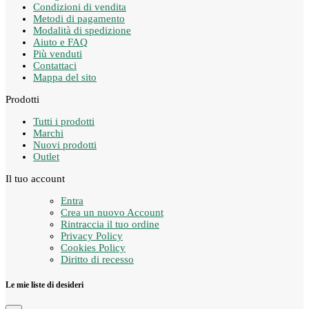
Condizioni di vendita
Metodi di pagamento
Modalità di spedizione
Aiuto e FAQ
Più venduti
Contattaci
Mappa del sito
Prodotti
Tutti i prodotti
Marchi
Nuovi prodotti
Outlet
Il tuo account
Entra
Crea un nuovo Account
Rintraccia il tuo ordine
Privacy Policy
Cookies Policy
Diritto di recesso
Le mie liste di desideri