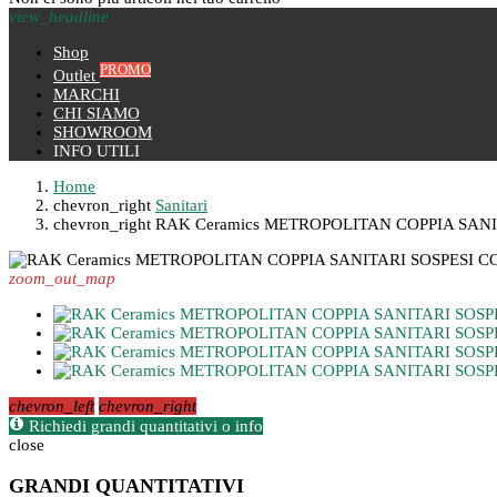
view_headline
Shop
PROMO
Outlet
MARCHI
CHI SIAMO
SHOWROOM
INFO UTILI
Home
chevron_right
Sanitari
chevron_right
RAK Ceramics METROPOLITAN COPPIA SAN
zoom_out_map
chevron_left
chevron_right
Richiedi grandi quantitativi o info
close
GRANDI QUANTITATIVI