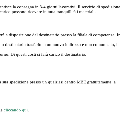
rantisce la consegna in 3-4 giorni lavorativi. Il servizio di spedizione
ico possono ricevere in tutta tranquillità i materiali.
rà a disposizione del destinatario presso la filiale di competenza. In
e, o destinatario trasferito a un nuovo indirizzo e non comunicato, il
giorno.
Di questi costi si farà carico il destinatario.
ere la sua spedizione presso un qualsiasi centro MBE gratuitamente, a
ile
cliccando qui
.