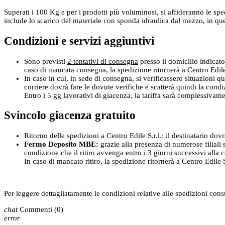
Superati i 100 Kg e per i prodotti più voluminosi, si affideranno le spe
include lo scarico del materiale con sponda idraulica dal mezzo, in que
Condizioni e servizi aggiuntivi
Sono previsti
2 tentativi di consegna
presso il domicilio indicato
caso di mancata consegna, la spedizione ritornerà a Centro Edile S
In caso in cui, in sede di consegna, si verificassero situazioni qu
corriere dovrà fare le dovute verifiche e scatterà quindi la cond
Entro i 5 gg lavorativi di giacenza, la tariffa sarà complessivam
Svincolo giacenza gratuito
Ritorno delle spedizioni a Centro Edile S.r.l.: il destinatario dov
Fermo Deposito MBE:
grazie alla presenza di numerose filiali s
condizione che il ritiro avvenga entro i 3 giorni successivi alla
In caso di mancato ritiro, la spedizione ritornerà a Centro Edile S.
Per leggere dettagliatamente le condizioni relative alle spedizioni con
chat
Commenti
(0)
error