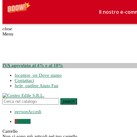
Il nostro e-comm
close
Menu
IVA agevolata al 4% e al 10%
location_on
Dove siamo
Contattaci
help_outline
Aiuto Faq
search
person
Accedi
0
0,00 €
Carrello
Non ci sono più articoli nel tuo carrello