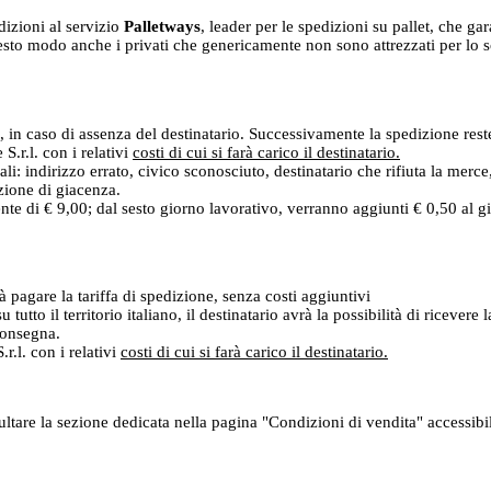
dizioni al servizio
Palletways
, leader per le spedizioni su pallet, che ga
sto modo anche i privati che genericamente non sono attrezzati per lo scar
, in caso di assenza del destinatario. Successivamente la spedizione reste
.r.l. con i relativi
costi di cui si farà carico il destinatario.
ali: indirizzo errato, civico sconosciuto, destinatario che rifiuta la merc
izione di giacenza.
ente di € 9,00; dal sesto giorno lavorativo, verranno aggiunti € 0,50 al 
rà pagare la tariffa di spedizione, senza costi aggiuntivi
u tutto il territorio italiano, il destinatario avrà la possibilità di ricev
 consegna.
r.l. con i relativi
costi di cui si farà carico il destinatario.
sultare la sezione dedicata nella pagina "Condizioni di vendita" accessib