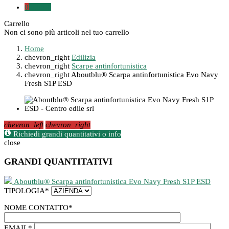
0
0,00 €
Carrello
Non ci sono più articoli nel tuo carrello
Home
chevron_right
Edilizia
chevron_right
Scarpe antinfortunistica
chevron_right
Aboutblu® Scarpa antinfortunistica Evo Navy
Fresh S1P ESD
chevron_left
chevron_right
Richiedi grandi quantitativi o info
close
GRANDI QUANTITATIVI
Aboutblu® Scarpa antinfortunistica Evo Navy Fresh S1P ESD
TIPOLOGIA
*
NOME CONTATTO
*
EMAIL
*