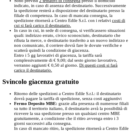
Sono previsti
2 tentativi di consegna
presso il domicilio
indicato, in caso di assenza del destinatario. Successivamente
la spedizione resterà a disposizione del destinatario presso la
filiale di competenza. In caso di mancata consegna, la
spedizione ritornerà a Centro Edile S.r.l. con i relativi
costi di
cui si farà carico il destinatario.
In caso in cui, in sede di consegna, si verificassero situazioni
quali: indirizzo errato, civico sconosciuto, destinatario che
rifiuta la merce, o destinatario trasferito a un nuovo indirizzo e
non comunicato, il corriere dovrà fare le dovute verifiche e
scatterà quindi la condizione di giacenza.
Entro i 5 gg lavorativi di giacenza, la tariffa sarà
complessivamente di € 9,00; dal sesto giorno lavorativo,
verranno aggiunti € 0,50 al giorno.
Di questi costi si farà
carico il destinatario.
Svincolo giacenza gratuito
Ritorno delle spedizioni a Centro Edile S.r.l.: il destinatario
dovrà pagare la tariffa di spedizione, senza costi aggiuntivi
Fermo Deposito MBE:
grazie alla presenza di numerose filiali
su tutto il territorio italiano, il destinatario avrà la possibilità di
ricevere la sua spedizione presso un qualsiasi centro MBE
gratuitamente, a condizione che il ritiro avvenga entro i 3
giorni successivi alla consegna.
In caso di mancato ritiro, la spedizione ritornerà a Centro Edile