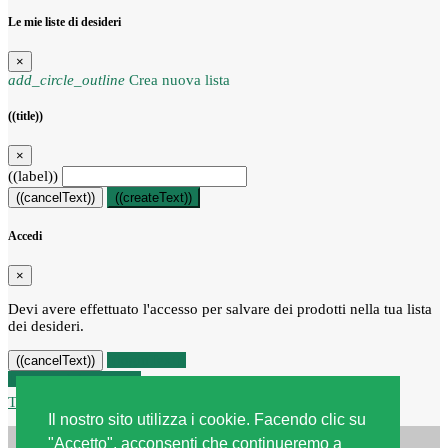
Le mie liste di desideri
×
add_circle_outline
Crea nuova lista
((title))
×
((label))
((cancelText))
((createText))
Accedi
×
Devi avere effettuato l'accesso per salvare dei prodotti nella tua lista
dei desideri.
((loginText))
((cancelText))
Recesso dal contratto
Traccia stato del recesso
Il nostro sito utilizza i cookie. Facendo clic su
"Accetto", acconsenti che continueremo a