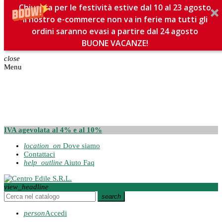
Chiusura per le festività estive dal 10 al 23 agosto
Il nostro e-commerce non va in ferie ma tutti gli
ordini saranno evasi a partire dal 24 agosto
BUONE VACANZE!
close
Menu
IVA agevolata al 4% e al 10%
location_on
Dove siamo
Contattaci
help_outline
Aiuto Faq
view_headline
search
person
Accedi