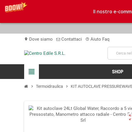
Il nostro e-comme
Dove siamo
Contattaci
Aiuto Faq
location_on
help_outline
view_headline
SHOP
chevron_right
Termoidraulica
chevron_right
KIT AUTOCLAVE PRESSUREWAV
zoom_o