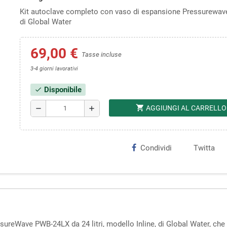
Kit autoclave completo con vaso di espansione Pressurewa
di Global Water
69,00 €
Tasse incluse
3-4 giorni lavorativi
Disponibile
check
shopping_cart
AGGIUNGI AL CARRELLO
remove
add
Condividi
Twitta
ureWave PWB-24LX da 24 litri, modello Inline, di Global Water, che