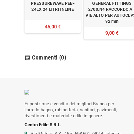
PRESSUREWAVE PEB-
GENERAL FITTINGS
24LX 24 LITRI INLINE
2700.N4 RACCORDO A 
VIE ALTO PER AUTOCLA
92 mm
45,00 €
9,00 €
Commenti
(0)
chat
Esposizione e vendita dei migliori Brands per
l’arredo bagno, rubinetteria, sanitari, pavimenti,
rivestimenti e materiale edile in genere
Centro Edile S.R.L.
Via Matera, S.S. 7 Km 598,601 74014 Laterza -