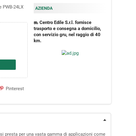
ve PWB-24LX
AZIENDA
Centro Edile S.r.l. fornisce
local_shipping
trasporto e consegna a domicilio,
con servizio gru, nel raggio di 40
km.
Pinterest
 si presta per una vasta gamma di applicazioni come