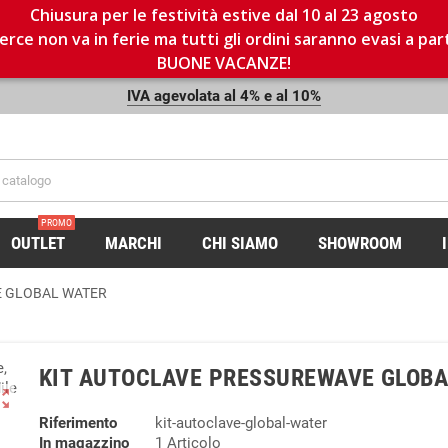
Chiusura per le festività estive dal 10 al 23 agosto
rce non va in ferie ma tutti gli ordini saranno evasi a par
BUONE VACANZE!
IVA agevolata al 4% e al 10%
PROMO
OUTLET
MARCHI
CHI SIAMO
SHOWROOM
E GLOBAL WATER
KIT AUTOCLAVE PRESSUREWAVE GLOBA
ut_map
Riferimento
kit-autoclave-global-water
In magazzino
1 Articolo