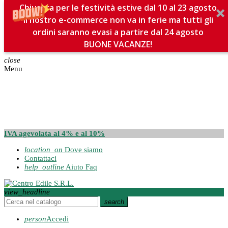
Chiusura per le festività estive dal 10 al 23 agosto
Il nostro e-commerce non va in ferie ma tutti gli
ordini saranno evasi a partire dal 24 agosto
BUONE VACANZE!
close
Menu
IVA agevolata al 4% e al 10%
location_on
Dove siamo
Contattaci
help_outline
Aiuto Faq
view_headline
search
person
Accedi