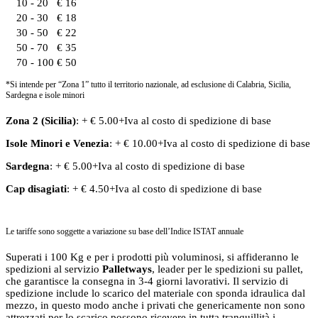
10 - 20
€ 16
20 - 30
€ 18
30 - 50
€ 22
50 - 70
€ 35
70 - 100
€ 50
*Si intende per “Zona 1” tutto il territorio nazionale, ad esclusione di Calabria, Sicilia,
Sardegna e isole minori
Zona 2 (Sicilia)
: + € 5.00+Iva al costo di spedizione di base
Isole Minori
e
Venezia
: + € 10.00+Iva al costo di spedizione di base
Sardegna
: + € 5.00+Iva al costo di spedizione di base
Cap disagiati
: + € 4.50+Iva al costo di spedizione di base
Le tariffe sono soggette a variazione su base dell’Indice ISTAT annuale
Superati i 100 Kg e per i prodotti più voluminosi, si affideranno le
spedizioni al servizio
Palletways
, leader per le spedizioni su pallet,
che garantisce la consegna in 3-4 giorni lavorativi. Il servizio di
spedizione include lo scarico del materiale con sponda idraulica dal
mezzo, in questo modo anche i privati che genericamente non sono
attrezzati per lo scarico possono ricevere in tutta tranquillità i