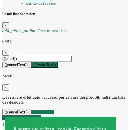
Diritto di recesso
Le mie liste di desideri
×
add_circle_outline
Crea nuova lista
((title))
×
((label))
((cancelText))
((createText))
Accedi
×
Devi avere effettuato l'accesso per salvare dei prodotti nella tua lista
dei desideri.
((loginText))
((cancelText))
Recesso dal contratto
Traccia stato del recesso
Il nostro sito utilizza i cookie. Facendo clic su