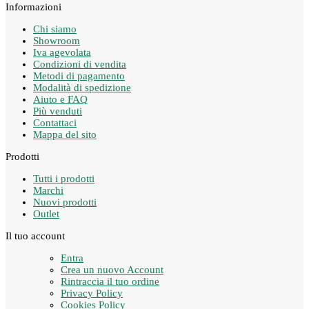
Informazioni
Chi siamo
Showroom
Iva agevolata
Condizioni di vendita
Metodi di pagamento
Modalità di spedizione
Aiuto e FAQ
Più venduti
Contattaci
Mappa del sito
Prodotti
Tutti i prodotti
Marchi
Nuovi prodotti
Outlet
Il tuo account
Entra
Crea un nuovo Account
Rintraccia il tuo ordine
Privacy Policy
Cookies Policy