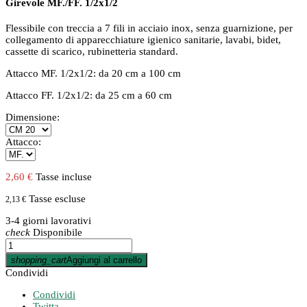
Girevole MF./FF. 1/2x1/2
Flessibile con treccia a 7 fili in acciaio inox, senza guarnizione, per
collegamento di apparecchiature igienico sanitarie, lavabi, bidet,
cassette di scarico, rubinetteria standard.
Attacco MF. 1/2x1/2: da 20 cm a 100 cm
Attacco FF. 1/2x1/2: da 25 cm a 60 cm
Dimensione:
Attacco:
2,60 €
Tasse incluse
Tasse escluse
2,13 €
3-4 giorni lavorativi
check
Disponibile
shopping_cart
Aggiungi al carrello
Condividi
Condividi
Twitta