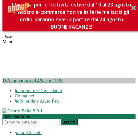
Chiusura per le festività estive dal 10 al 23 agosto
Il nostro e-commerce non va in ferie ma tutti gli
ordini saranno evasi a partire dal 24 agosto
BUONE VACANZE!
close
Menu
IVA agevolata al 4% e al 10%
location_on
Dove siamo
Contattaci
help_outline
Aiuto Faq
view_headline
search
person
Accedi