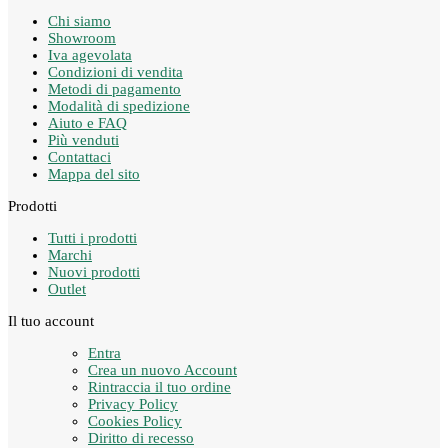
Chi siamo
Showroom
Iva agevolata
Condizioni di vendita
Metodi di pagamento
Modalità di spedizione
Aiuto e FAQ
Più venduti
Contattaci
Mappa del sito
Prodotti
Tutti i prodotti
Marchi
Nuovi prodotti
Outlet
Il tuo account
Entra
Crea un nuovo Account
Rintraccia il tuo ordine
Privacy Policy
Cookies Policy
Diritto di recesso