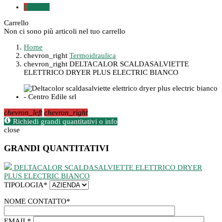
0
0,00 €
Carrello
Non ci sono più articoli nel tuo carrello
Home
chevron_right
Termoidraulica
chevron_right
DELTACALOR SCALDASALVIETTE
ELETTRICO DRYER PLUS ELECTRIC BIANCO
chevron_left
chevron_right
Richiedi grandi quantitativi o info
close
GRANDI QUANTITATIVI
DELTACALOR SCALDASALVIETTE ELETTRICO DRYER
PLUS ELECTRIC BIANCO
TIPOLOGIA
*
NOME CONTATTO
*
EMAIL
*