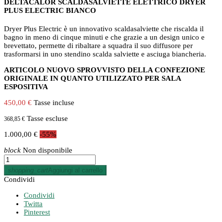
DELTACALOR SCALDASALVIETTE ELETTRICO DRYER
PLUS ELECTRIC BIANCO
Dryer Plus Electric è un innovativo scaldasalviette che riscalda il
bagno in meno di cinque minuti e che grazie a un design unico e
brevettato, permette di ribaltare a squadra il suo diffusore per
trasformarsi in uno stendino scalda salviette e asciuga biancheria.
ARTICOLO NUOVO SPROVVISTO DELLA CONFEZIONE
ORIGINALE IN QUANTO UTILIZZATO PER SALA
ESPOSITIVA
450,00 €
Tasse incluse
Tasse escluse
368,85 €
1.000,00 €
-55%
block
Non disponibile
shopping_cart
Aggiungi al carrello
Condividi
Condividi
Twitta
Pinterest