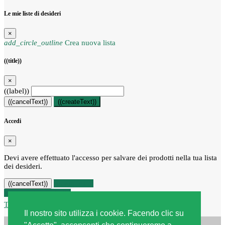
Le mie liste di desideri
×
add_circle_outline
Crea nuova lista
((title))
×
((label))
((cancelText))
((createText))
Accedi
×
Devi avere effettuato l'accesso per salvare dei prodotti nella tua lista
dei desideri.
((loginText))
((cancelText))
Recesso dal contratto
Traccia stato del recesso
Il nostro sito utilizza i cookie. Facendo clic su