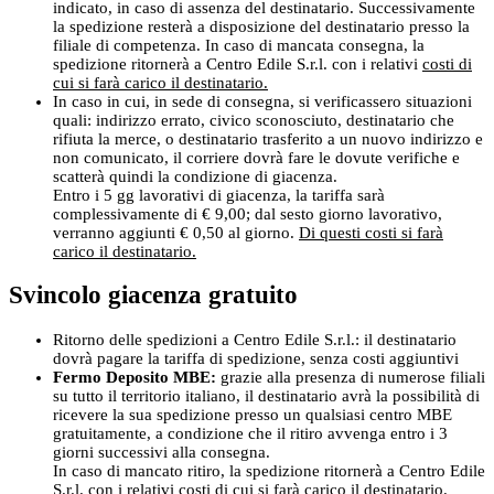
indicato, in caso di assenza del destinatario. Successivamente
la spedizione resterà a disposizione del destinatario presso la
filiale di competenza. In caso di mancata consegna, la
spedizione ritornerà a Centro Edile S.r.l. con i relativi
costi di
cui si farà carico il destinatario.
In caso in cui, in sede di consegna, si verificassero situazioni
quali: indirizzo errato, civico sconosciuto, destinatario che
rifiuta la merce, o destinatario trasferito a un nuovo indirizzo e
non comunicato, il corriere dovrà fare le dovute verifiche e
scatterà quindi la condizione di giacenza.
Entro i 5 gg lavorativi di giacenza, la tariffa sarà
complessivamente di € 9,00; dal sesto giorno lavorativo,
verranno aggiunti € 0,50 al giorno.
Di questi costi si farà
carico il destinatario.
Svincolo giacenza gratuito
Ritorno delle spedizioni a Centro Edile S.r.l.: il destinatario
dovrà pagare la tariffa di spedizione, senza costi aggiuntivi
Fermo Deposito MBE:
grazie alla presenza di numerose filiali
su tutto il territorio italiano, il destinatario avrà la possibilità di
ricevere la sua spedizione presso un qualsiasi centro MBE
gratuitamente, a condizione che il ritiro avvenga entro i 3
giorni successivi alla consegna.
In caso di mancato ritiro, la spedizione ritornerà a Centro Edile
S.r.l. con i relativi
costi di cui si farà carico il destinatario.