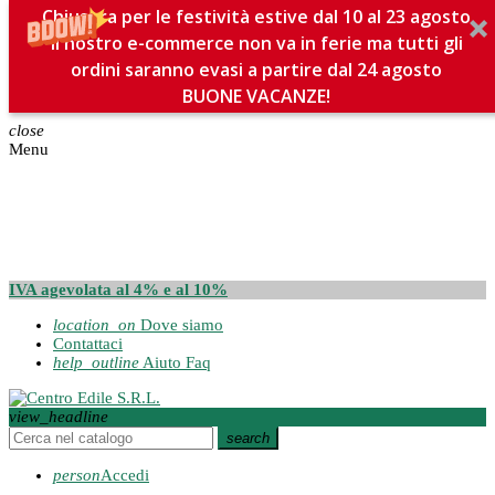
Chiusura per le festività estive dal 10 al 23 agosto
Il nostro e-commerce non va in ferie ma tutti gli
ordini saranno evasi a partire dal 24 agosto
BUONE VACANZE!
close
Menu
IVA agevolata al 4% e al 10%
location_on
Dove siamo
Contattaci
help_outline
Aiuto Faq
view_headline
search
person
Accedi