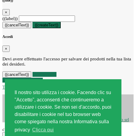
((title))
×
((label))
((cancelText))
((createText))
Accedi
×
Devi avere effettuato l'accesso per salvare dei prodotti nella tua lista
dei desideri.
((loginText))
((cancelText))
Recesso dal contratto
Traccia stato del recesso
Il nostro sito utilizza i cookie. Facendo clic su
"Accetto", acconsenti che continueremo a
utilizzare i cookie. Se non sei d'accordo, puoi
disabilitare i cookie nel tuo browser web
Copyright © 2026
Centro edile srl
| Powered by
Webstudio srl
come spiegato nella nostra Informativa sulla
close
privacy
Clicca qui
×