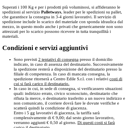
Superati i 100 Kg e per i prodotti più voluminosi, si affideranno le
spedizioni al servizio
Palletways
, leader per le spedizioni su pallet,
che garantisce la consegna in 3-4 giorni lavorativi. Il servizio di
spedizione include lo scarico del materiale con sponda idraulica dal
mezzo, in questo modo anche i privati che genericamente non sono
attrezzati per lo scarico possono ricevere in tutta tranquillità i
materiali.
Condizioni e servizi aggiuntivi
Sono previsti
2 tentativi di consegna
presso il domicilio
indicato, in caso di assenza del destinatario. Successivamente
la spedizione resterà a disposizione del destinatario presso la
filiale di competenza. In caso di mancata consegna, la
spedizione ritornerà a Centro Edile S.r.l. con i relativi
costi di
cui si farà carico il destinatario.
In caso in cui, in sede di consegna, si verificassero situazioni
quali: indirizzo errato, civico sconosciuto, destinatario che
rifiuta la merce, o destinatario trasferito a un nuovo indirizzo e
non comunicato, il corriere dovrà fare le dovute verifiche e
scatterà quindi la condizione di giacenza.
Entro i 5 gg lavorativi di giacenza, la tariffa sarà
complessivamente di € 9,00; dal sesto giorno lavorativo,
verranno aggiunti € 0,50 al giorno.
Di questi costi si farà
carico il destinatario.