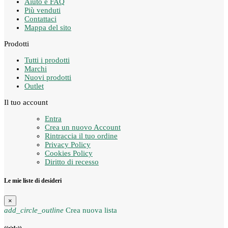
Aiuto e FAQ
Più venduti
Contattaci
Mappa del sito
Prodotti
Tutti i prodotti
Marchi
Nuovi prodotti
Outlet
Il tuo account
Entra
Crea un nuovo Account
Rintraccia il tuo ordine
Privacy Policy
Cookies Policy
Diritto di recesso
Le mie liste di desideri
×
add_circle_outline
Crea nuova lista