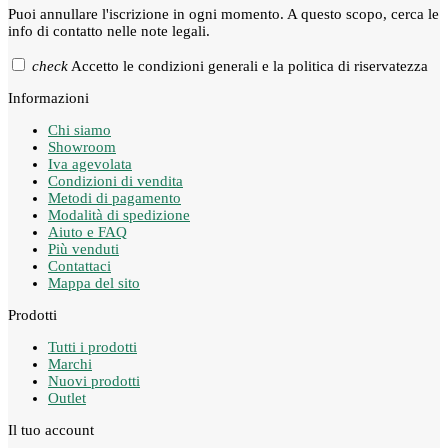
Puoi annullare l'iscrizione in ogni momento. A questo scopo, cerca le
info di contatto nelle note legali.
check
Accetto le condizioni generali e la politica di riservatezza
Informazioni
Chi siamo
Showroom
Iva agevolata
Condizioni di vendita
Metodi di pagamento
Modalità di spedizione
Aiuto e FAQ
Più venduti
Contattaci
Mappa del sito
Prodotti
Tutti i prodotti
Marchi
Nuovi prodotti
Outlet
Il tuo account