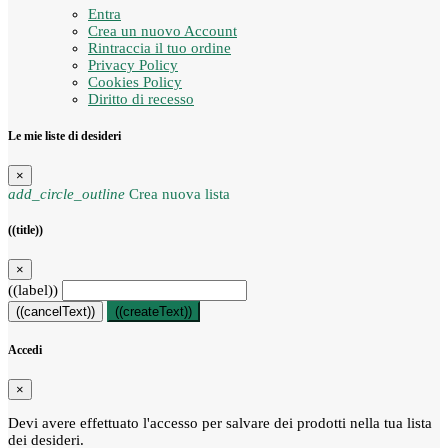
Entra
Crea un nuovo Account
Rintraccia il tuo ordine
Privacy Policy
Cookies Policy
Diritto di recesso
Le mie liste di desideri
×
add_circle_outline
Crea nuova lista
((title))
×
((label))
((cancelText))
((createText))
Accedi
×
Devi avere effettuato l'accesso per salvare dei prodotti nella tua lista
dei desideri.