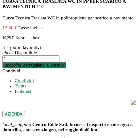
CURVA TECNICA TRASLATA WC IN PP PER SCARICO A
PAVIMENTO Ø 110
Curva Tecnica Traslata WC in polipropilene per scarico a pavimento
12,50 €
Tasse incluse
Tasse escluse
10,25 €
3-4 giorni lavorativi
check
Disponibile
shopping_cart
Aggiungi al carrello
Condividi
Condividi
Twitta
Pinterest
AZIENDA
local_shipping
Centro Edile S.r.l. fornisce trasporto e consegna a
domicilio, con servizio gru, nel raggio di 40 km.