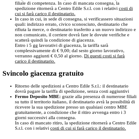
filiale di competenza. In caso di mancata consegna, la
spedizione ritornerà a Centro Edile S.r.l. con i relativi
costi di
cui si farà carico il destinatario.
In caso in cui, in sede di consegna, si verificassero situazioni
quali: indirizzo errato, civico sconosciuto, destinatario che
rifiuta la merce, o destinatario trasferito a un nuovo indirizzo e
non comunicato, il corriere dovrà fare le dovute verifiche e
scatterà quindi la condizione di giacenza.
Entro i 5 gg lavorativi di giacenza, la tariffa sarà
complessivamente di € 9,00; dal sesto giorno lavorativo,
verranno aggiunti € 0,50 al giorno.
Di questi costi si farà
carico il destinatario.
Svincolo giacenza gratuito
Ritorno delle spedizioni a Centro Edile S.r.l.: il destinatario
dovrà pagare la tariffa di spedizione, senza costi aggiuntivi
Fermo Deposito MBE:
grazie alla presenza di numerose filiali
su tutto il territorio italiano, il destinatario avrà la possibilità di
ricevere la sua spedizione presso un qualsiasi centro MBE
gratuitamente, a condizione che il ritiro avvenga entro i 3
giorni successivi alla consegna.
In caso di mancato ritiro, la spedizione ritornerà a Centro Edile
S.r.l. con i relativi
costi di cui si farà carico il destinatario.