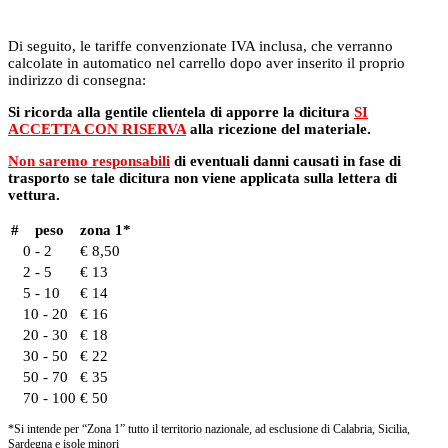
Di seguito, le tariffe convenzionate IVA inclusa, che verranno
calcolate in automatico nel carrello dopo aver inserito il proprio
indirizzo di consegna:
Si ricorda alla gentile clientela di apporre la dicitura
SI
ACCETTA CON RISERVA
alla ricezione del materiale.
Non saremo responsabili
di eventuali danni causati in fase di
trasporto se tale dicitura non viene applicata sulla lettera di
vettura.
#
peso
zona 1*
0 - 2
€ 8,50
2 - 5
€ 13
5 - 10
€ 14
10 - 20
€ 16
20 - 30
€ 18
30 - 50
€ 22
50 - 70
€ 35
70 - 100
€ 50
*Si intende per “Zona 1” tutto il territorio nazionale, ad esclusione di Calabria, Sicilia,
Sardegna e isole minori