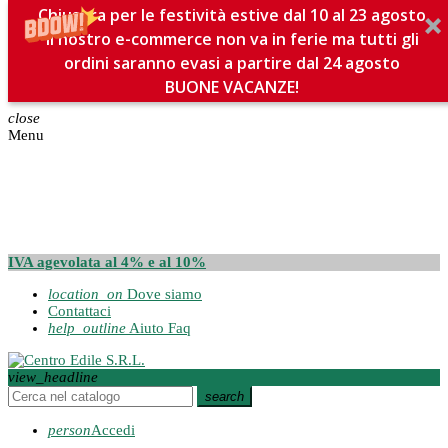
Chiusura per le festività estive dal 10 al 23 agosto
Il nostro e-commerce non va in ferie ma tutti gli
ordini saranno evasi a partire dal 24 agosto
BUONE VACANZE!
close
Menu
IVA agevolata al 4% e al 10%
location_on
Dove siamo
Contattaci
help_outline
Aiuto Faq
view_headline
search
person
Accedi