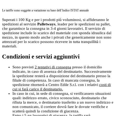
Le tariffe sono soggette a variazione su base dell’Indice ISTAT annuale
Superati i 100 Kg e per i prodotti più voluminosi, si affideranno le
spedizioni al servizio
Palletways
, leader per le spedizioni su pallet,
che garantisce la consegna in 3-4 giorni lavorativi. Il servizio di
spedizione include lo scarico del materiale con sponda idraulica dal
mezzo, in questo modo anche i privati che genericamente non sono
attrezzati per lo scarico possono ricevere in tutta tranquillità i
materiali.
Condizioni e servizi aggiuntivi
Sono previsti
2 tentativi di consegna
presso il domicilio
indicato, in caso di assenza del destinatario. Successivamente
la spedizione resterà a disposizione del destinatario presso la
filiale di competenza. In caso di mancata consegna, la
spedizione ritornerà a Centro Edile S.r.l. con i relativi
costi di
cui si farà carico il destinatario.
In caso in cui, in sede di consegna, si verificassero situazioni
quali: indirizzo errato, civico sconosciuto, destinatario che
rifiuta la merce, o destinatario trasferito a un nuovo indirizzo e
non comunicato, il corriere dovrà fare le dovute verifiche e
scatterà quindi la condizione di giacenza.
Entro i 5 gg lavorativi di giacenza, la tariffa sarà