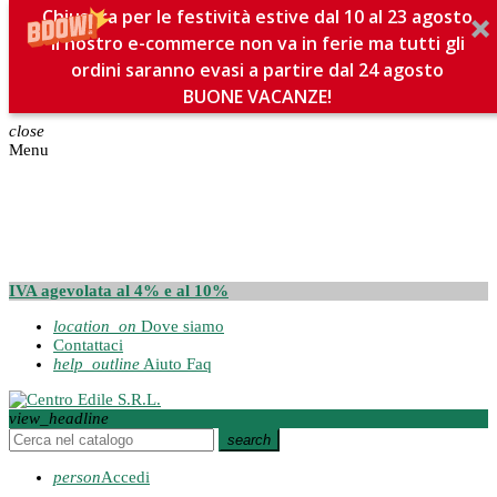
Chiusura per le festività estive dal 10 al 23 agosto
Il nostro e-commerce non va in ferie ma tutti gli
ordini saranno evasi a partire dal 24 agosto
BUONE VACANZE!
close
Menu
IVA agevolata al 4% e al 10%
location_on
Dove siamo
Contattaci
help_outline
Aiuto Faq
view_headline
search
person
Accedi