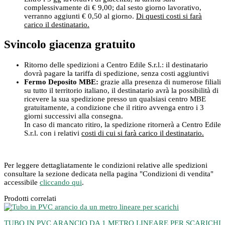
complessivamente di € 9,00; dal sesto giorno lavorativo,
verranno aggiunti € 0,50 al giorno.
Di questi costi si farà
carico il destinatario.
Svincolo giacenza gratuito
Ritorno delle spedizioni a Centro Edile S.r.l.: il destinatario
dovrà pagare la tariffa di spedizione, senza costi aggiuntivi
Fermo Deposito MBE:
grazie alla presenza di numerose filiali
su tutto il territorio italiano, il destinatario avrà la possibilità di
ricevere la sua spedizione presso un qualsiasi centro MBE
gratuitamente, a condizione che il ritiro avvenga entro i 3
giorni successivi alla consegna.
In caso di mancato ritiro, la spedizione ritornerà a Centro Edile
S.r.l. con i relativi
costi di cui si farà carico il destinatario.
Per leggere dettagliatamente le condizioni relative alle spedizioni
consultare la sezione dedicata nella pagina "Condizioni di vendita"
accessibile
cliccando qui
.
Prodotti correlati
TUBO IN PVC ARANCIO DA 1 METRO LINEARE PER SCARICHI