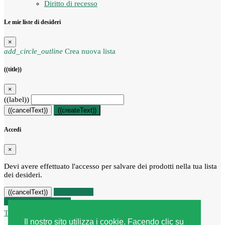
Diritto di recesso
Le mie liste di desideri
×
add_circle_outline
Crea nuova lista
((title))
×
((label))
((cancelText))
((createText))
Accedi
×
Devi avere effettuato l'accesso per salvare dei prodotti nella tua lista
dei desideri.
((loginText))
((cancelText))
Recesso dal contratto
Traccia stato del recesso
Il nostro sito utilizza i cookie. Facendo clic su