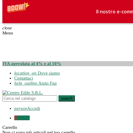
Il nostro e-comm
close
Menu
IVA agevolata al 4% e al 10%
location_on
Dove siamo
Contattaci
help_outline
Aiuto Faq
search
person
Accedi
0
0,00 €
Carrello
Non ci sono più articoli nel tuo carrello