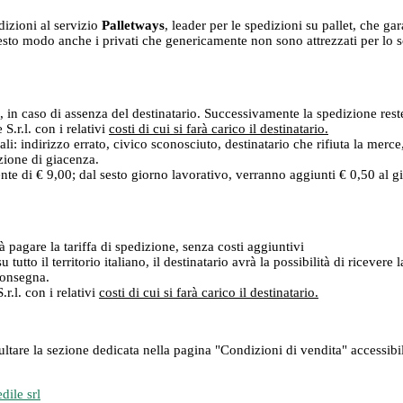
dizioni al servizio
Palletways
, leader per le spedizioni su pallet, che ga
sto modo anche i privati che genericamente non sono attrezzati per lo scar
, in caso di assenza del destinatario. Successivamente la spedizione reste
.r.l. con i relativi
costi di cui si farà carico il destinatario.
ali: indirizzo errato, civico sconosciuto, destinatario che rifiuta la merc
izione di giacenza.
ente di € 9,00; dal sesto giorno lavorativo, verranno aggiunti € 0,50 al 
rà pagare la tariffa di spedizione, senza costi aggiuntivi
u tutto il territorio italiano, il destinatario avrà la possibilità di ricev
 consegna.
r.l. con i relativi
costi di cui si farà carico il destinatario.
sultare la sezione dedicata nella pagina "Condizioni di vendita" accessib