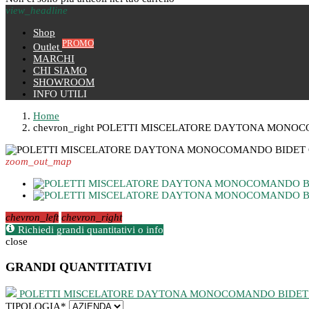
view_headline
Shop
PROMO
Outlet
MARCHI
CHI SIAMO
SHOWROOM
INFO UTILI
Home
chevron_right
POLETTI MISCELATORE DAYTONA MONOC
zoom_out_map
chevron_left
chevron_right
Richiedi grandi quantitativi o info
close
GRANDI QUANTITATIVI
POLETTI MISCELATORE DAYTONA MONOCOMANDO BIDET
TIPOLOGIA
*