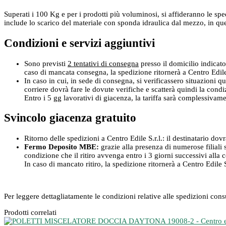
Superati i 100 Kg e per i prodotti più voluminosi, si affideranno le spe
include lo scarico del materiale con sponda idraulica dal mezzo, in que
Condizioni e servizi aggiuntivi
Sono previsti
2 tentativi di consegna
presso il domicilio indicato
caso di mancata consegna, la spedizione ritornerà a Centro Edile S
In caso in cui, in sede di consegna, si verificassero situazioni qu
corriere dovrà fare le dovute verifiche e scatterà quindi la cond
Entro i 5 gg lavorativi di giacenza, la tariffa sarà complessivam
Svincolo giacenza gratuito
Ritorno delle spedizioni a Centro Edile S.r.l.: il destinatario dov
Fermo Deposito MBE:
grazie alla presenza di numerose filiali s
condizione che il ritiro avvenga entro i 3 giorni successivi alla
In caso di mancato ritiro, la spedizione ritornerà a Centro Edile S.
Per leggere dettagliatamente le condizioni relative alle spedizioni con
Prodotti correlati