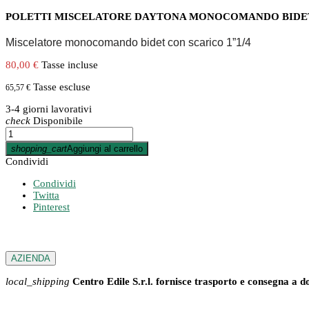
POLETTI MISCELATORE DAYTONA MONOCOMANDO BIDE
Miscelatore monocomando bidet con scarico 1”1/4
80,00 €
Tasse incluse
Tasse escluse
65,57 €
3-4 giorni lavorativi
check
Disponibile
shopping_cart
Aggiungi al carrello
Condividi
Condividi
Twitta
Pinterest
AZIENDA
local_shipping
Centro Edile S.r.l. fornisce trasporto e consegna a d