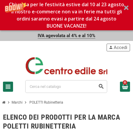
Chiusura per le festività estive dal 10 al 23 agosto
Il nostro e-commerce non va in ferie ma tutti gli
ordini saranno evasi a partire dal 24 agosto
BUONE VACANZE!
IVA agevolata al 4% e al 10%
Accedi
person
0
view_headline
search
chevron_right
chevron_right
Marchi
POLETTI Rubinetteria
ELENCO DEI PRODOTTI PER LA MARCA
POLETTI RUBINETTERIA