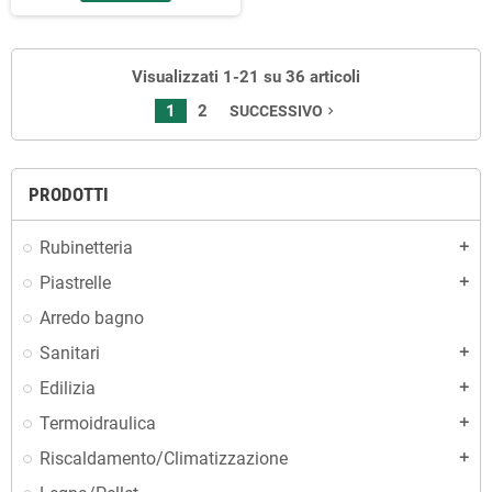
Visualizzati 1-21 su 36 articoli
1
2
SUCCESSIVO
navigate_next
PRODOTTI
Rubinetteria
add
Piastrelle
add
Arredo bagno
Sanitari
add
Edilizia
add
Termoidraulica
add
Riscaldamento/Climatizzazione
add