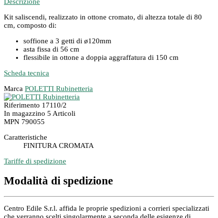
Descrizione
Kit saliscendi, realizzato in ottone cromato, di altezza totale di 80
cm, composto di:
soffione a 3 getti di ø120mm
asta fissa di 56 cm
flessibile in ottone a doppia aggraffatura di 150 cm
Scheda tecnica
Marca
POLETTI Rubinetteria
Riferimento
17110/2
In magazzino
5 Articoli
MPN
790055
Caratteristiche
FINITURA CROMATA
Tariffe di spedizione
Modalità di spedizione
Centro Edile S.r.l. affida le proprie spedizioni a corrieri specializzati
che verranno scelti singolarmente a seconda delle esigenze di