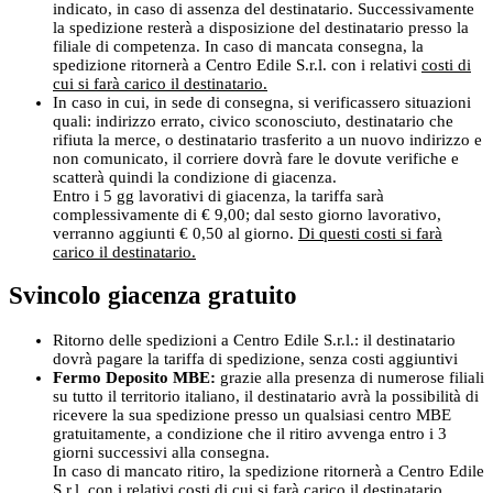
indicato, in caso di assenza del destinatario. Successivamente
la spedizione resterà a disposizione del destinatario presso la
filiale di competenza. In caso di mancata consegna, la
spedizione ritornerà a Centro Edile S.r.l. con i relativi
costi di
cui si farà carico il destinatario.
In caso in cui, in sede di consegna, si verificassero situazioni
quali: indirizzo errato, civico sconosciuto, destinatario che
rifiuta la merce, o destinatario trasferito a un nuovo indirizzo e
non comunicato, il corriere dovrà fare le dovute verifiche e
scatterà quindi la condizione di giacenza.
Entro i 5 gg lavorativi di giacenza, la tariffa sarà
complessivamente di € 9,00; dal sesto giorno lavorativo,
verranno aggiunti € 0,50 al giorno.
Di questi costi si farà
carico il destinatario.
Svincolo giacenza gratuito
Ritorno delle spedizioni a Centro Edile S.r.l.: il destinatario
dovrà pagare la tariffa di spedizione, senza costi aggiuntivi
Fermo Deposito MBE:
grazie alla presenza di numerose filiali
su tutto il territorio italiano, il destinatario avrà la possibilità di
ricevere la sua spedizione presso un qualsiasi centro MBE
gratuitamente, a condizione che il ritiro avvenga entro i 3
giorni successivi alla consegna.
In caso di mancato ritiro, la spedizione ritornerà a Centro Edile
S.r.l. con i relativi
costi di cui si farà carico il destinatario.