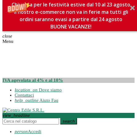
Chiusura per le festività estive dal 10 al 23 agosto
Il nostro e-commerce non va in ferie ma tutti gli
ordini saranno evasi a partire dal 24 agosto
BUONE VACANZE!
close
Menu
IVA agevolata al 4% e al 10%
location_on
Dove siamo
Contattaci
help_outline
Aiuto Faq
view_headline
search
person
Accedi