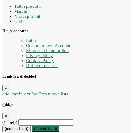
Tutti i prodotti
Marchi
Nuovi prodotti
Outlet
Il tuo account
Entra
Crea un nuovo Account
Rintraccia il tuo ordine
Privacy Policy
Cookies Policy
Diritto di recesso
Le mie liste di desideri
×
add_circle_outline
Crea nuova lista
((title))
×
((label))
((cancelText))
((createText))