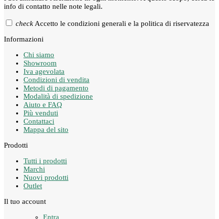
info di contatto nelle note legali.
check
Accetto le condizioni generali e la politica di riservatezza
Informazioni
Chi siamo
Showroom
Iva agevolata
Condizioni di vendita
Metodi di pagamento
Modalità di spedizione
Aiuto e FAQ
Più venduti
Contattaci
Mappa del sito
Prodotti
Tutti i prodotti
Marchi
Nuovi prodotti
Outlet
Il tuo account
Entra