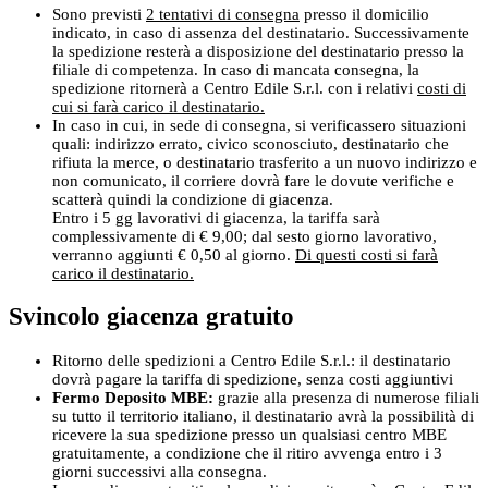
Sono previsti
2 tentativi di consegna
presso il domicilio
indicato, in caso di assenza del destinatario. Successivamente
la spedizione resterà a disposizione del destinatario presso la
filiale di competenza. In caso di mancata consegna, la
spedizione ritornerà a Centro Edile S.r.l. con i relativi
costi di
cui si farà carico il destinatario.
In caso in cui, in sede di consegna, si verificassero situazioni
quali: indirizzo errato, civico sconosciuto, destinatario che
rifiuta la merce, o destinatario trasferito a un nuovo indirizzo e
non comunicato, il corriere dovrà fare le dovute verifiche e
scatterà quindi la condizione di giacenza.
Entro i 5 gg lavorativi di giacenza, la tariffa sarà
complessivamente di € 9,00; dal sesto giorno lavorativo,
verranno aggiunti € 0,50 al giorno.
Di questi costi si farà
carico il destinatario.
Svincolo giacenza gratuito
Ritorno delle spedizioni a Centro Edile S.r.l.: il destinatario
dovrà pagare la tariffa di spedizione, senza costi aggiuntivi
Fermo Deposito MBE:
grazie alla presenza di numerose filiali
su tutto il territorio italiano, il destinatario avrà la possibilità di
ricevere la sua spedizione presso un qualsiasi centro MBE
gratuitamente, a condizione che il ritiro avvenga entro i 3
giorni successivi alla consegna.