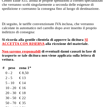
Centro Edile S.r.l. affida le proprie spedizioni a corrieri specializzati
che verranno scelti singolarmente a seconda delle esigenze di
spedizione e cureranno la consegna fino al luogo di destinazione.
Di seguito, le tariffe convenzionate IVA inclusa, che verranno
calcolate in automatico nel carrello dopo aver inserito il proprio
indirizzo di consegna:
Si ricorda alla gentile clientela di apporre la dicitura
SI
ACCETTA CON RISERVA
alla ricezione del materiale.
Non saremo responsabili
di eventuali danni causati in fase di
trasporto se tale dicitura non viene applicata sulla lettera di
vettura.
#
peso
zona 1*
0 - 2
€ 8,50
2 - 5
€ 13
5 - 10
€ 14
10 - 20
€ 16
20 - 30
€ 18
30 - 50
€ 22
50 - 70
€ 35