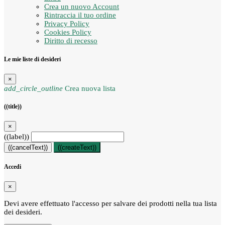
Crea un nuovo Account
Rintraccia il tuo ordine
Privacy Policy
Cookies Policy
Diritto di recesso
Le mie liste di desideri
×
add_circle_outline
Crea nuova lista
((title))
×
((label))
((cancelText))
((createText))
Accedi
×
Devi avere effettuato l'accesso per salvare dei prodotti nella tua lista
dei desideri.