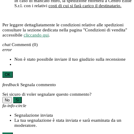
In caso di mancato ritiro, la spedizione ritornerà a Centro Edile
S.r.l. con i relativi
costi di cui si farà carico il destinatario.
Per leggere dettagliatamente le condizioni relative alle spedizioni
consultare la sezione dedicata nella pagina "Condizioni di vendita"
accessibile
cliccando qui
.
chat
Commenti
(0)
error
Non è stato possibile inviare il tuo giudizio sulla recensione
OK
feedback
Segnala commento
Sei sicuro di voler segnalare questo commento?
No
Sì
fa-info-circle
Segnalazione inviata
La tua segnalazione è stata inviata e sarà esaminata da un
moderatore.