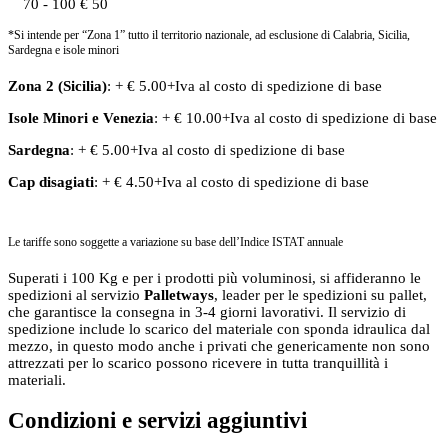
70 - 100
€ 50
*Si intende per “Zona 1” tutto il territorio nazionale, ad esclusione di Calabria, Sicilia,
Sardegna e isole minori
Zona 2 (Sicilia)
: + € 5.00+Iva al costo di spedizione di base
Isole Minori
e
Venezia
: + € 10.00+Iva al costo di spedizione di base
Sardegna
: + € 5.00+Iva al costo di spedizione di base
Cap disagiati
: + € 4.50+Iva al costo di spedizione di base
Le tariffe sono soggette a variazione su base dell’Indice ISTAT annuale
Superati i 100 Kg e per i prodotti più voluminosi, si affideranno le
spedizioni al servizio
Palletways
, leader per le spedizioni su pallet,
che garantisce la consegna in 3-4 giorni lavorativi. Il servizio di
spedizione include lo scarico del materiale con sponda idraulica dal
mezzo, in questo modo anche i privati che genericamente non sono
attrezzati per lo scarico possono ricevere in tutta tranquillità i
materiali.
Condizioni e servizi aggiuntivi