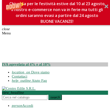
Chiusura per le festività estive dal 10 al 23 agosto
Il nostro e-commerce non va in ferie ma tutti gli
ordini saranno evasi a partire dal 24 agosto
BUONE VACANZE!
close
Menu
IVA agevolata al 4% e al 10%
location_on
Dove siamo
Contattaci
help_outline
Aiuto Faq
view_headline
search
person
Accedi