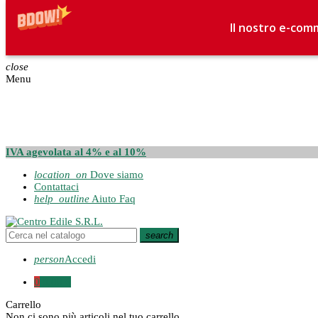
Il nostro e-comm
close
Menu
IVA agevolata al 4% e al 10%
location_on
Dove siamo
Contattaci
help_outline
Aiuto Faq
search
person
Accedi
0
0,00 €
Carrello
Non ci sono più articoli nel tuo carrello