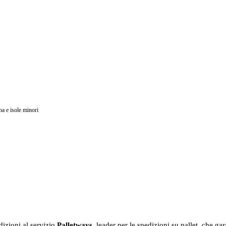
na e isole minori
dizioni al servizio
Palletways
, leader per le spedizioni su pallet, che ga