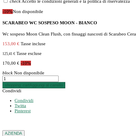
check
Accetto le condizioni generali e la politica di riservatezza
-10%
Non disponibile
SCARABEO WC SOSPESO MOON - BIANCO
Wc sospeso Moon Clean Flush, con fissaggi nascosti di Scarabeo Cer
153,00 €
Tasse incluse
Tasse escluse
125,41 €
170,00 €
-10%
block
Non disponibile
shopping_cart
Aggiungi al carrello
Condividi
Condividi
Twitta
Pinterest
AZIENDA