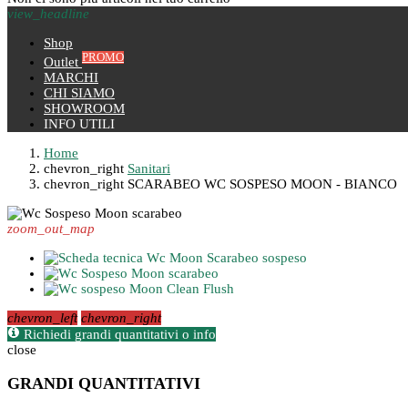
view_headline
Shop
PROMO
Outlet
MARCHI
CHI SIAMO
SHOWROOM
INFO UTILI
Home
chevron_right
Sanitari
chevron_right
SCARABEO WC SOSPESO MOON - BIANCO
zoom_out_map
chevron_left
chevron_right
Richiedi grandi quantitativi o info
close
GRANDI QUANTITATIVI