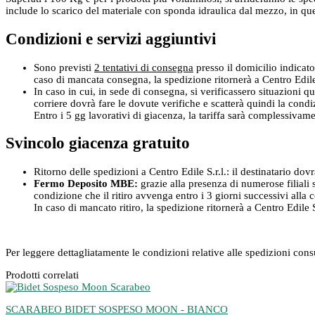
include lo scarico del materiale con sponda idraulica dal mezzo, in que
Condizioni e servizi aggiuntivi
Sono previsti
2 tentativi di consegna
presso il domicilio indicato
caso di mancata consegna, la spedizione ritornerà a Centro Edile S
In caso in cui, in sede di consegna, si verificassero situazioni qu
corriere dovrà fare le dovute verifiche e scatterà quindi la cond
Entro i 5 gg lavorativi di giacenza, la tariffa sarà complessivam
Svincolo giacenza gratuito
Ritorno delle spedizioni a Centro Edile S.r.l.: il destinatario dov
Fermo Deposito MBE:
grazie alla presenza di numerose filiali s
condizione che il ritiro avvenga entro i 3 giorni successivi alla
In caso di mancato ritiro, la spedizione ritornerà a Centro Edile S.
Per leggere dettagliatamente le condizioni relative alle spedizioni con
Prodotti correlati
SCARABEO BIDET SOSPESO MOON - BIANCO