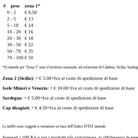
#
peso
zona 1*
0 - 2
€ 8,50
2 - 5
€ 13
5 - 10
€ 14
10 - 20
€ 16
20 - 30
€ 18
30 - 50
€ 22
50 - 70
€ 35
70 - 100
€ 50
*Si intende per “Zona 1” tutto il territorio nazionale, ad esclusione di Calabria, Sicilia, Sardeg
Zona 2 (Sicilia)
: + € 5.00+Iva al costo di spedizione di base
Isole Minori
e
Venezia
: + € 10.00+Iva al costo di spedizione di base
Sardegna
: + € 5.00+Iva al costo di spedizione di base
Cap disagiati
: + € 4.50+Iva al costo di spedizione di base
Le tariffe sono soggette a variazione su base dell’Indice ISTAT annuale
Superati i 100 Kg e per i prodotti più voluminosi, si affideranno le spe