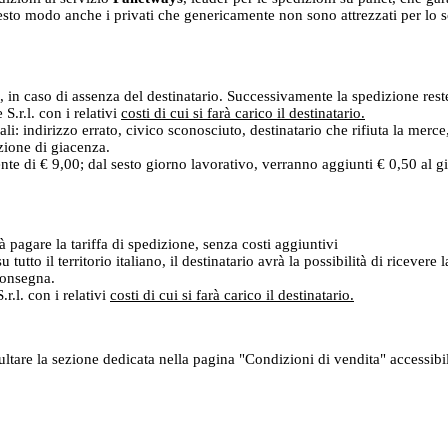
sto modo anche i privati che genericamente non sono attrezzati per lo scar
, in caso di assenza del destinatario. Successivamente la spedizione reste
.r.l. con i relativi
costi di cui si farà carico il destinatario.
ali: indirizzo errato, civico sconosciuto, destinatario che rifiuta la merc
izione di giacenza.
ente di € 9,00; dal sesto giorno lavorativo, verranno aggiunti € 0,50 al 
rà pagare la tariffa di spedizione, senza costi aggiuntivi
u tutto il territorio italiano, il destinatario avrà la possibilità di ricev
 consegna.
r.l. con i relativi
costi di cui si farà carico il destinatario.
sultare la sezione dedicata nella pagina "Condizioni di vendita" accessib