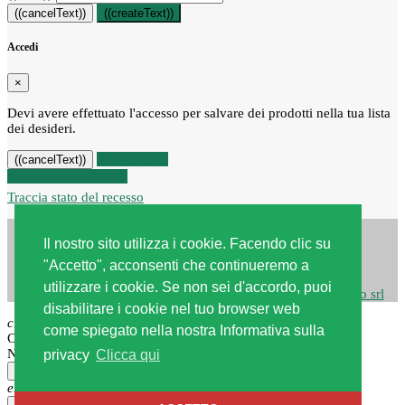
((cancelText))
((createText))
Accedi
×
Devi avere effettuato l'accesso per salvare dei prodotti nella tua lista
dei desideri.
((loginText))
((cancelText))
Recesso dal contratto
Traccia stato del recesso
Il nostro sito utilizza i cookie. Facendo clic su
"Accetto", acconsenti che continueremo a
utilizzare i cookie. Se non sei d'accordo, puoi
Copyright © 2026
Centro edile srl
| Powered by
Webstudio srl
disabilitare i cookie nel tuo browser web
close
come spiegato nella nostra Informativa sulla
Carrello
Non ci sono più articoli nel tuo carrello
privacy
Clicca qui
×
error_outline