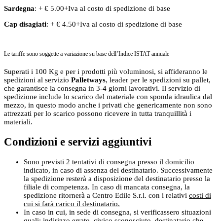
Sardegna
: + € 5.00+Iva al costo di spedizione di base
Cap disagiati
: + € 4.50+Iva al costo di spedizione di base
Le tariffe sono soggette a variazione su base dell’Indice ISTAT annuale
Superati i 100 Kg e per i prodotti più voluminosi, si affideranno le
spedizioni al servizio
Palletways
, leader per le spedizioni su pallet,
che garantisce la consegna in 3-4 giorni lavorativi. Il servizio di
spedizione include lo scarico del materiale con sponda idraulica dal
mezzo, in questo modo anche i privati che genericamente non sono
attrezzati per lo scarico possono ricevere in tutta tranquillità i
materiali.
Condizioni e servizi aggiuntivi
Sono previsti
2 tentativi di consegna
presso il domicilio
indicato, in caso di assenza del destinatario. Successivamente
la spedizione resterà a disposizione del destinatario presso la
filiale di competenza. In caso di mancata consegna, la
spedizione ritornerà a Centro Edile S.r.l. con i relativi
costi di
cui si farà carico il destinatario.
In caso in cui, in sede di consegna, si verificassero situazioni
quali: indirizzo errato, civico sconosciuto, destinatario che