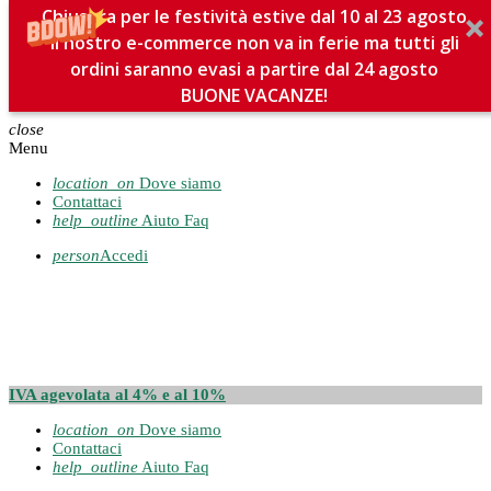
Chiusura per le festività estive dal 10 al 23 agosto
Il nostro e-commerce non va in ferie ma tutti gli
ordini saranno evasi a partire dal 24 agosto
BUONE VACANZE!
close
Menu
location_on
Dove siamo
Contattaci
help_outline
Aiuto Faq
person
Accedi
IVA agevolata al 4% e al 10%
location_on
Dove siamo
Contattaci
help_outline
Aiuto Faq