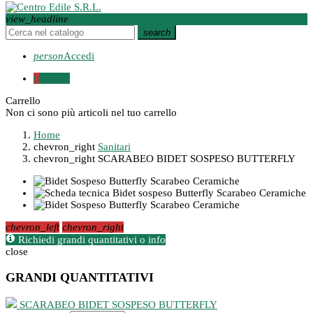
view_headline
search
person
Accedi
0
0,00 €
Carrello
Non ci sono più articoli nel tuo carrello
Home
chevron_right
Sanitari
chevron_right
SCARABEO BIDET SOSPESO BUTTERFLY
chevron_left
chevron_right
Richiedi grandi quantitativi o info
close
GRANDI QUANTITATIVI
SCARABEO BIDET SOSPESO BUTTERFLY