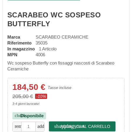
SCARABEO WC SOSPESO
BUTTERFLY
Marca
SCARABEO CERAMICHE
Riferimento
35035
In magazzino
1 Articolo
MPN
4006
Wc sospeso Butterfly con fissaggi nascosti di Scarabeo
Ceramiche
184,50 €
Tasse incluse
205,00 €
-10%
3-4 giorni lavorativi
Disponibile
check
shopping_cart
remove
add
AGGIUNGI AL CARRELLO