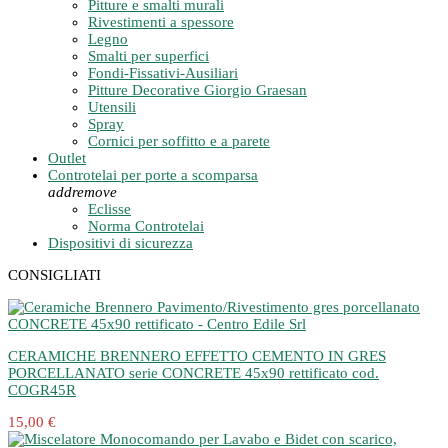
Pitture e smalti murali
Rivestimenti a spessore
Legno
Smalti per superfici
Fondi-Fissativi-Ausiliari
Pitture Decorative Giorgio Graesan
Utensili
Spray
Cornici per soffitto e a parete
Outlet
Controtelai per porte a scomparsa
add
remove
Eclisse
Norma Controtelai
Dispositivi di sicurezza
CONSIGLIATI
CERAMICHE BRENNERO EFFETTO CEMENTO IN GRES
PORCELLANATO serie CONCRETE 45x90 rettificato cod.
COGR45R
15,00 €