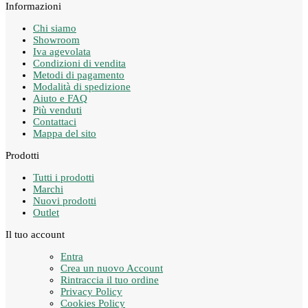
Informazioni
Chi siamo
Showroom
Iva agevolata
Condizioni di vendita
Metodi di pagamento
Modalità di spedizione
Aiuto e FAQ
Più venduti
Contattaci
Mappa del sito
Prodotti
Tutti i prodotti
Marchi
Nuovi prodotti
Outlet
Il tuo account
Entra
Crea un nuovo Account
Rintraccia il tuo ordine
Privacy Policy
Cookies Policy