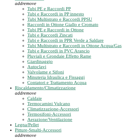
add
remove
Tubi PE e Raccordi PP
Tubi e Raccordi in PP innesto
Tubi Multistrato e Raccordi PPSU
Raccordi in Ottone Giallo e Cromato
Tubi PE e Raccordi in Ottone
Tubi e Raccordi Zincati
Tubi e Raccordi in PPR Verde a Saldare
Tubi Multistrato e Raccordi in Ottone Acqua/Gas
Tubi e Raccordi in PVC Arancio
Pluviali e Grondaie Effetto Rame
Giardinaggio
Autoclavi
Valvolame e Sifoni
Minuteria Idraulica e Fissaggi
Contatori e Trattamento Acqua
Riscaldamento/Climatizzazione
add
remove
Caldaie
Termocamini Vulcano
Climatizzazione-Accessori
Termosifoni-Accessori
Aerazione/Ventilazione
Legna/Pellet
Pitture-Smalti-Accessori
add
remove