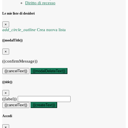
Diritto di recesso
Le mie liste di desideri
×
add_circle_outline
Crea nuova lista
((modalTitle))
×
((confirmMessage))
((cancelText))
((modalDeleteText))
((title))
×
((label))
((cancelText))
((createText))
Accedi
×