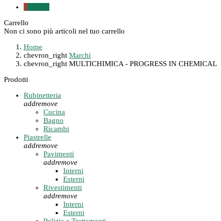
0
0,00 €
Carrello
Non ci sono più articoli nel tuo carrello
Home
chevron_right
Marchi
chevron_right
MULTICHIMICA - PROGRESS IN CHEMICAL
Prodotti
Rubinetteria
add
remove
Cucina
Bagno
Ricambi
Piastrelle
add
remove
Pavimenti
add
remove
Interni
Esterni
Rivestimenti
add
remove
Interni
Esterni