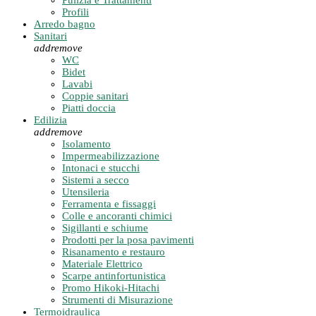
Pulizia e Trattamenti
Profili
Arredo bagno
Sanitari
add
remove
WC
Bidet
Lavabi
Coppie sanitari
Piatti doccia
Edilizia
add
remove
Isolamento
Impermeabilizzazione
Intonaci e stucchi
Sistemi a secco
Utensileria
Ferramenta e fissaggi
Colle e ancoranti chimici
Sigillanti e schiume
Prodotti per la posa pavimenti
Risanamento e restauro
Materiale Elettrico
Scarpe antinfortunistica
Promo Hikoki-Hitachi
Strumenti di Misurazione
Termoidraulica