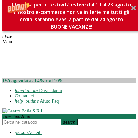
Chiusura per le festività estive dal 10 al 23 agosto
Il nostro e-commerce non va in ferie ma tutti gli
ordini saranno evasi a partire dal 24 agosto
BUONE VACANZE!
close
Menu
IVA agevolata al 4% e al 10%
location_on
Dove siamo
Contattaci
help_outline
Aiuto Faq
view_headline
search
person
Accedi