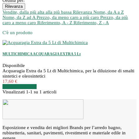
Ordina per:
Rilevanza
Vendite, dalla più alta alla più bassa
Rilevanza
Nome, da A a Z
Nome, da Z ad A
Prezzo, da meno caro a più caro
Prezzo, da più
caro a meno caro
Riferimento, A - Z
Riferimento, Z - A
C'è un prodotto
MULTICHIMICA ACQUARAGIA EXTRA 5 Lt
Disponibile
Acquaragia Extra da 5 Lt di Multichimica, per la diluizione di smalti
sintetici e oleosintetici
17,60 €
Dettagli
Dettagli
Visualizzati 1-1 su 1 articoli
Esposizione e vendita dei migliori Brands per l’arredo bagno,
rubinetteria, sanitari, pavimenti, rivestimenti e materiale edile in
genere